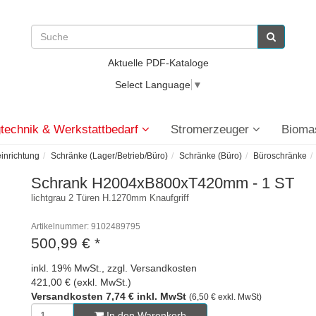
Aktuelle PDF-Kataloge
Select Language
▼
technik & Werkstattbedarf
Stromerzeuger
Bioma
einrichtung
Schränke (Lager/Betrieb/Büro)
Schränke (Büro)
Büroschränke
Schrank H2004xB800xT420mm - 1 ST
lichtgrau 2 Türen H.1270mm Knaufgriff
Artikelnummer: 9102489795
500,99 €
*
inkl. 19% MwSt., zzgl. Versandkosten
421,00 € (exkl. MwSt.)
Versandkosten 7,74 € inkl. MwSt
(6,50 € exkl. MwSt)
In den Warenkorb