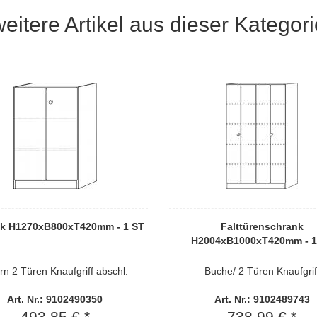
weitere Artikel aus dieser Kategori
k H1270xB800xT420mm - 1 ST
Falttürenschrank
H2004xB1000xT420mm - 1
rn 2 Türen Knaufgriff abschl.
Buche/ 2 Türen Knaufgrif
Art. Nr.: 9102490350
Art. Nr.: 9102489743
493,85 € *
738,99 € *