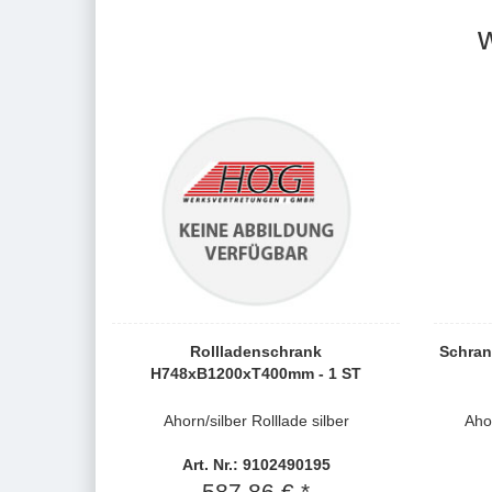
Rollladenschrank
Schran
H748xB1200xT400mm - 1 ST
Ahorn/silber Rolllade silber
Aho
Art. Nr.: 9102490195
587,86 € *