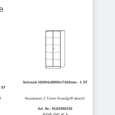
e
Schrank H2004xB800xT420mm - 1 ST
 ST
f
Nussbaum 2 Türen Knaufgriff abschl.
Art. Nr.: 9102490150
608,09 € *