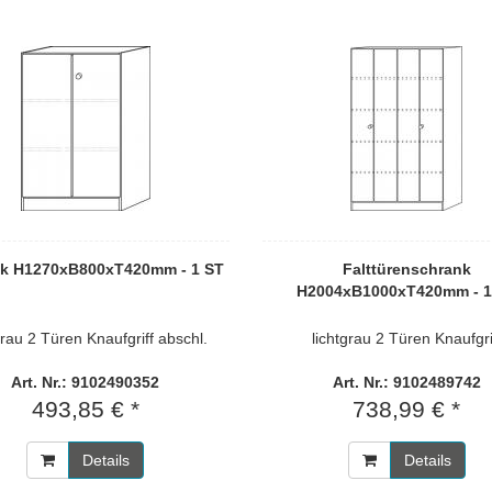
k H1270xB800xT420mm - 1 ST
Falttürenschrank
H2004xB1000xT420mm - 1
grau 2 Türen Knaufgriff abschl.
lichtgrau 2 Türen Knaufgri
Art. Nr.: 9102490352
Art. Nr.: 9102489742
493,85 € *
738,99 € *
Details
Details