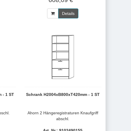
Details
 - 1 ST
Schrank H2004xB800xT420mm - 1 ST
bschl.
Ahorn 2 Hängeregistraturen Knaufgriff
abschl.
Art. Nr.: 9102490155