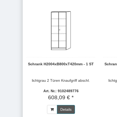
Schrank H2004xB800xT420mm - 1 ST
Schran
lichtgrau 2 Türen Knaufgriff abschl.
licht
Art. Nr.: 9102489776
608,09 € *
Details