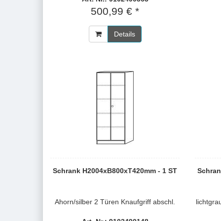
500,99 € *
Details
Schrank H2004xB800xT420mm - 1 ST
Schran
Ahorn/silber 2 Türen Knaufgriff abschl.
lichtgra