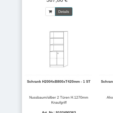
Details
Schrank H2004xB800xT420mm - 1 ST
Schran
Nussbaum/silber 2 Türen H.1270mm
Aho
Knaufgriff
Art. Nr.: 9102490363