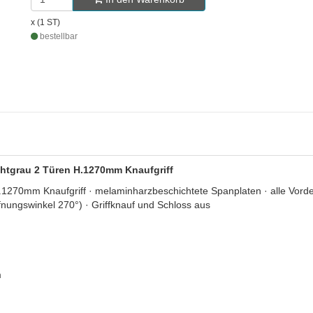
x (1 ST)
bestellbar
chtgrau 2 Türen H.1270mm Knaufgriff
70mm Knaufgriff · melaminharzbeschichtete Spanplaten · alle Vorder
nungswinkel 270°) · Griffknauf und Schloss aus
m