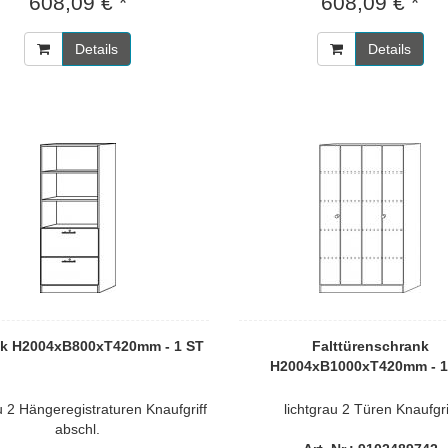
608,09 € *
608,09 € *
Details
Details
k H2004xB800xT420mm - 1 ST
Falttürenschrank
H2004xB1000xT420mm - 1
u 2 Hängeregistraturen Knaufgriff
lichtgrau 2 Türen Knaufgri
abschl.