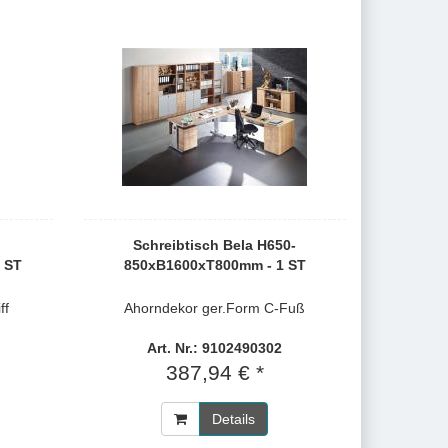
Schreibtisch Bela H650-
 ST
850xB1600xT800mm - 1 ST
ff
Ahorndekor ger.Form C-Fuß
Art. Nr.: 9102490302
387,94 € *
Details