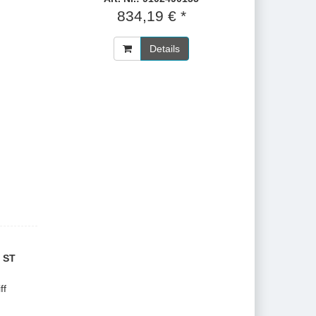
834,19 € *
Details
 ST
ff