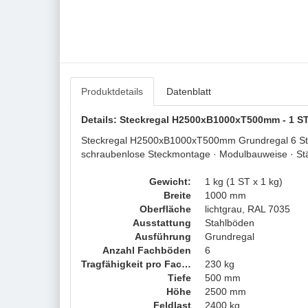
Produktdetails
Datenblatt
Details: Steckregal H2500xB1000xT500mm - 1 ST
Steckregal H2500xB1000xT500mm Grundregal 6 Stahlb
schraubenlose Steckmontage · Modulbauweise · Stä
Gewicht:
1 kg (1 ST x 1 kg)
Breite
1000 mm
Oberfläche
lichtgrau, RAL 7035
Ausstattung
Stahlböden
Ausführung
Grundregal
Anzahl Fachböden
6
Tragfähigkeit pro Fachboden
230 kg
Tiefe
500 mm
Höhe
2500 mm
Feldlast
2400 kg