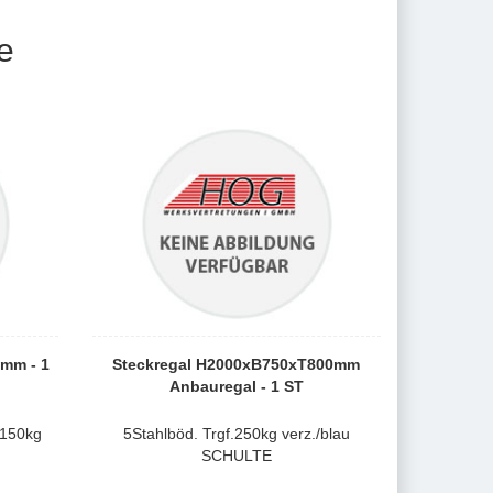
e
mm - 1
Steckregal H2000xB750xT800mm
Anbauregal - 1 ST
.150kg
5Stahlböd. Trgf.250kg verz./blau
SCHULTE