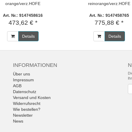
orange/verz.HOFE
reinorange/verz.HOFE
Art. Nr.: 9147458616
Art. Nr.: 9147458765
473,62 € *
775,88 € *
Details
Details
INFORMATIONEN
N
Di
Über uns
Ih
Impressum
AGB
Ne
Datenschutz
Versand und Kosten
Widerrufsrecht
Wie bestellen?
Newsletter
News