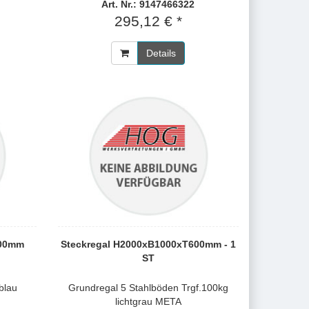
Art. Nr.: 9147466322
295,12 € *
Details
600mm
Steckregal H2000xB1000xT600mm - 1
ST
blau
Grundregal 5 Stahlböden Trgf.100kg
lichtgrau META