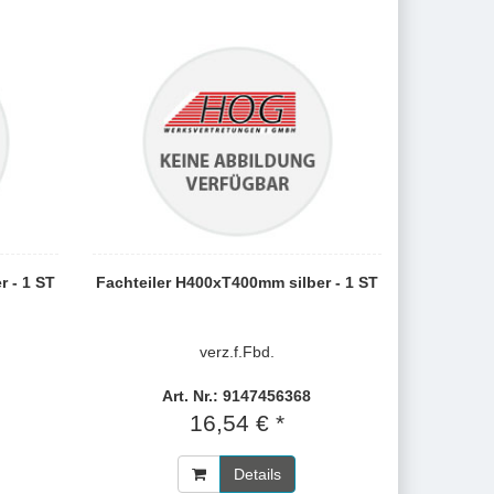
r - 1 ST
Fachteiler H400xT400mm silber - 1 ST
verz.f.Fbd.
Art. Nr.: 9147456368
16,54 € *
Details