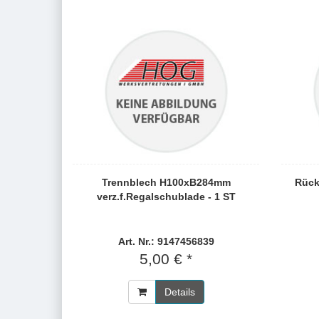
Trennblech H100xB284mm
Rück
verz.f.Regalschublade - 1 ST
Art. Nr.: 9147456839
5,00 € *
Details