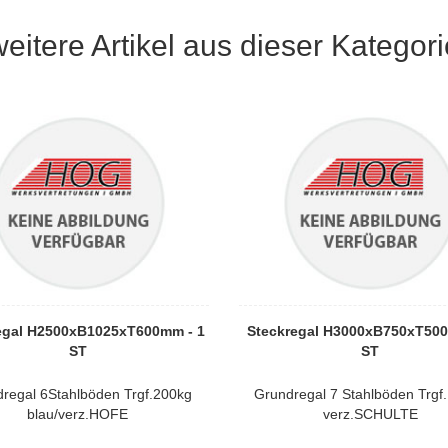
weitere Artikel aus dieser Kategori
egal H2500xB1025xT600mm - 1
Steckregal H3000xB750xT500
ST
ST
regal 6Stahlböden Trgf.200kg
Grundregal 7 Stahlböden Trgf
blau/verz.HOFE
verz.SCHULTE