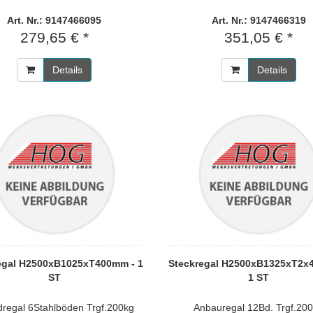
Art. Nr.: 9147466095
Art. Nr.: 9147466319
279,65 € *
351,05 € *
Details
Details
egal H2500xB1025xT400mm - 1
Steckregal H2500xB1325xT2x
ST
1 ST
regal 6Stahlböden Trgf.200kg
Anbauregal 12Bd. Trgf.20