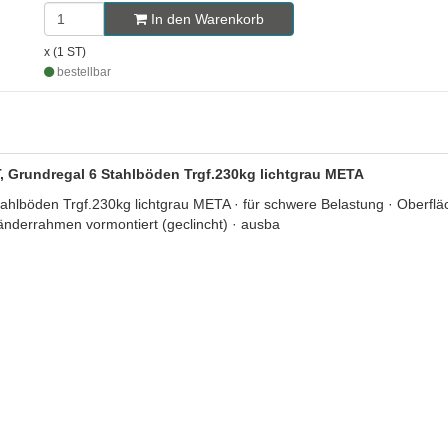
In den Warenkorb
x (1 ST)
bestellbar
, Grundregal 6 Stahlböden Trgf.230kg lichtgrau META
öden Trgf.230kg lichtgrau META · für schwere Belastung · Oberfläche
nderrahmen vormontiert (geclincht) · ausba