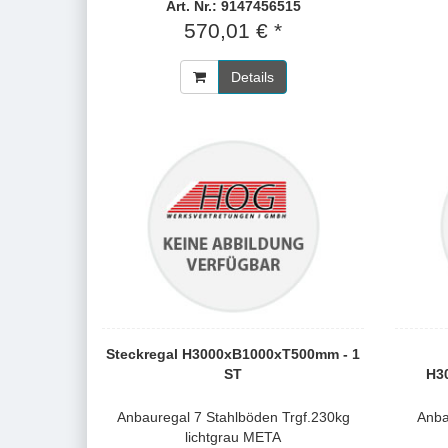
Art. Nr.: 9147456515
570,01 € *
Details
Steckregal H3000xB1000xT500mm - 1
ST
H3
Anbauregal 7 Stahlböden Trgf.230kg
Anba
lichtgrau META