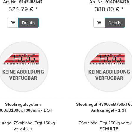
Art. Nr.: 9147458647
Art. Nr.: 9147458379
524,79 € *
380,80 € *
Details
Details
Steckregalsystem
Steckregal H3000xB750xT
000xB1000xT300mm - 1 ST
Anbauregal - 1 ST
uregal 7Stahlböd. Trgf.150kg
7Stahlböd. Trgf.250kg verz./
verz./blau
SCHULTE