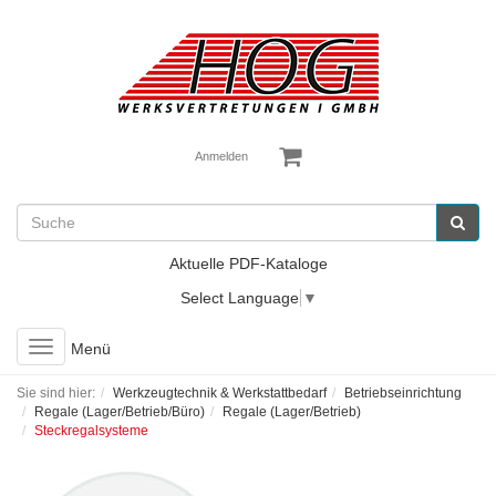
Anmelden
Aktuelle PDF-Kataloge
Select Language
▼
Toggle
Menü
navigation
Sie sind hier:
Werkzeugtechnik & Werkstattbedarf
Betriebseinrichtung
Regale (Lager/Betrieb/Büro)
Regale (Lager/Betrieb)
Steckregalsysteme