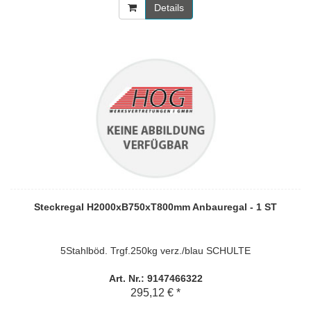
Details
Steckregal H2000xB750xT800mm Anbauregal - 1 ST
5Stahlböd. Trgf.250kg verz./blau SCHULTE
Art. Nr.: 9147466322
295,12 € *