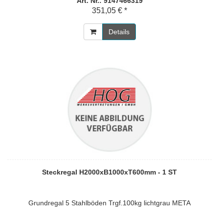
Art. Nr.: 9147466319
351,05 € *
Details
Steckregal H2000xB1000xT600mm - 1 ST
Grundregal 5 Stahlböden Trgf.100kg lichtgrau META