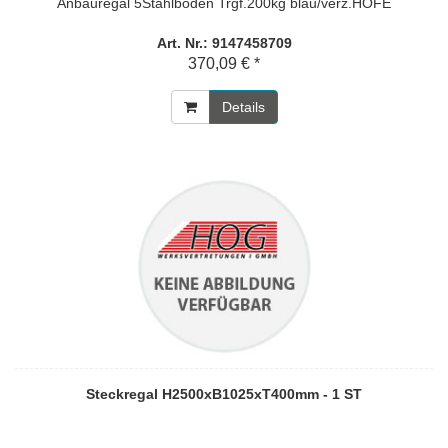
Anbauregal 5Stahlböden Trgf.200kg blau/verz.HOFE
Art. Nr.: 9147458709
370,09 € *
Details
Steckregal H2500xB1025xT400mm - 1 ST