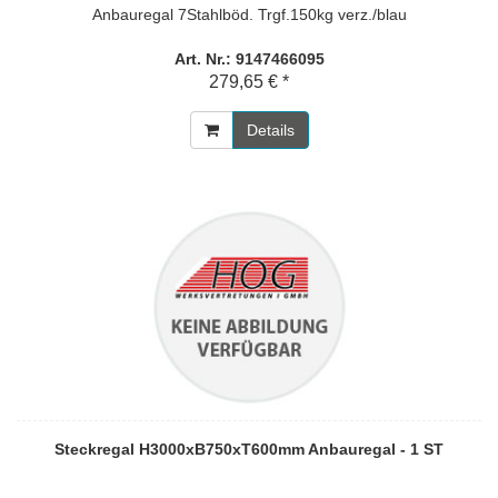
Anbauregal 7Stahlböd. Trgf.150kg verz./blau
Art. Nr.: 9147466095
279,65 € *
Details
Steckregal H3000xB750xT600mm Anbauregal - 1 ST