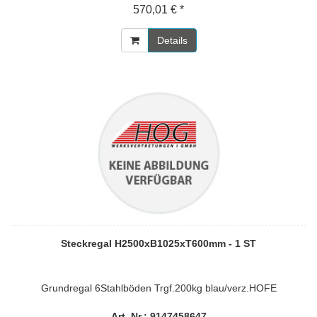
570,01 € *
Details
Steckregal H2500xB1025xT600mm - 1 ST
Grundregal 6Stahlböden Trgf.200kg blau/verz.HOFE
Art. Nr.: 9147458647