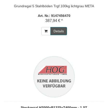
Grundregal 5 Stahlböden Trgf.100kg lichtgrau META
Art. Nr.: 9147456470
387,94 € *
Details
Steckregal H2000xB1325xT400mm - 1 ST