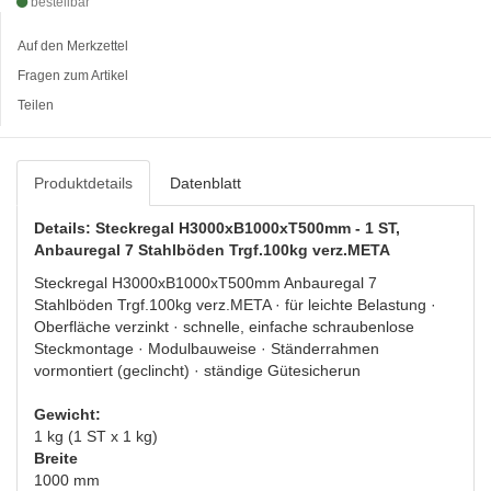
bestellbar
Auf den Merkzettel
Fragen zum Artikel
Teilen
Produktdetails
Datenblatt
Details: Steckregal H3000xB1000xT500mm - 1 ST,
Anbauregal 7 Stahlböden Trgf.100kg verz.META
Steckregal H3000xB1000xT500mm Anbauregal 7
Stahlböden Trgf.100kg verz.META · für leichte Belastung ·
Oberfläche verzinkt · schnelle, einfache schraubenlose
Steckmontage · Modulbauweise · Ständerrahmen
vormontiert (geclincht) · ständige Gütesicherun
Gewicht:
1 kg (1 ST x 1 kg)
Breite
1000 mm