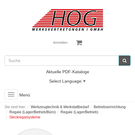
Anmelden
Aktuelle PDF-Kataloge
Select Language
▼
Toggle
Menü
navigation
Sie sind hier:
Werkzeugtechnik & Werkstattbedarf
Betriebseinrichtung
Regale (Lager/Betrieb/Büro)
Regale (Lager/Betrieb)
Steckregalsysteme