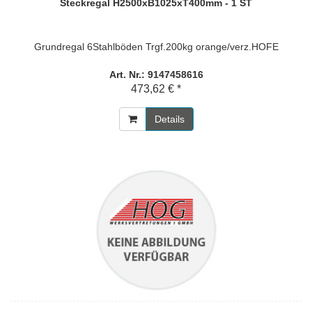
Steckregal H2500xB1025xT400mm - 1 ST
Grundregal 6Stahlböden Trgf.200kg orange/verz.HOFE
Art. Nr.: 9147458616
473,62 € *
Details