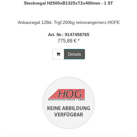
Steckregal H2500xB1325xT2x400mm - 1 ST
Anbauregal 12Bd. Trgf.200kg reinorange/verz.HOFE
Art. Nr.: 9147458765
775,88 € *
Details