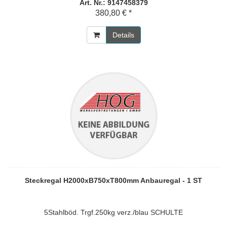
Art. Nr.: 9147458379
380,80 € *
Details
Steckregal H2000xB750xT800mm Anbauregal - 1 ST
5Stahlböd. Trgf.250kg verz./blau SCHULTE