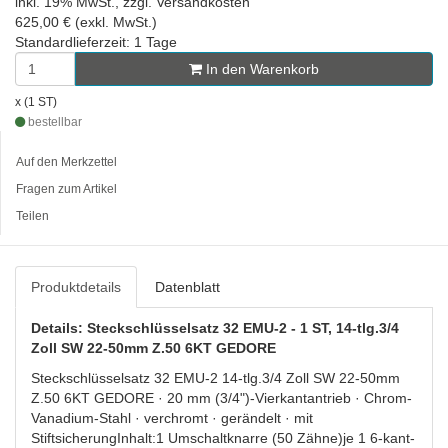
inkl. 19% MwSt., zzgl. Versandkosten
625,00 € (exkl. MwSt.)
Standardlieferzeit: 1 Tage
In den Warenkorb
x (1 ST)
bestellbar
Auf den Merkzettel
Fragen zum Artikel
Teilen
Produktdetails
Datenblatt
Details: Steckschlüsselsatz 32 EMU-2 - 1 ST, 14-tlg.3/4
Zoll SW 22-50mm Z.50 6KT GEDORE
Steckschlüsselsatz 32 EMU-2 14-tlg.3/4 Zoll SW 22-50mm
Z.50 6KT GEDORE · 20 mm (3/4")-Vierkantantrieb · Chrom-
Vanadium-Stahl · verchromt · gerändelt · mit
StiftsicherungInhalt:1 Umschaltknarre (50 Zähne)je 1 6-kant-