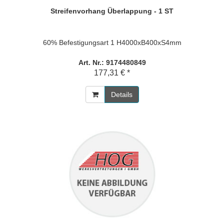
Streifenvorhang Überlappung - 1 ST
60% Befestigungsart 1 H4000xB400xS4mm
Art. Nr.: 9174480849
177,31 € *
Details