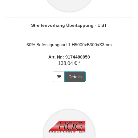
Streifenvorhang Überlappung - 1 ST
60% Befestigungsart 1 H5000xB300xS3mm
Art. Nr.: 9174480859
138,04 € *
Details