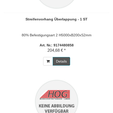
Streifenvorhang Überlappung - 1 ST
80% Befestigungsart 2 H5000xB200xS2mm
Art. Nr.: 9174480858
204,68 € *
Details