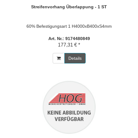
Streifenvorhang Überlappung - 1 ST
60% Befestigungsart 1 H4000xB400xS4mm
Art. Nr.: 9174480849
177,31 € *
Details