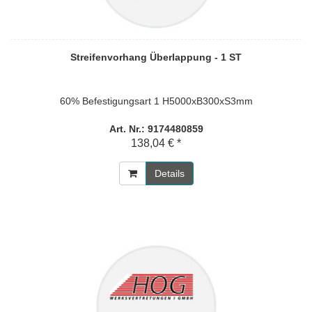
Streifenvorhang Überlappung - 1 ST
60% Befestigungsart 1 H5000xB300xS3mm
Art. Nr.: 9174480859
138,04 € *
Details