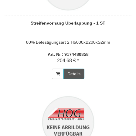
Streifenvorhang Überlappung - 1 ST
80% Befestigungsart 2 H5000xB200xS2mm
Art. Nr.: 9174480858
204,68 € *
Details