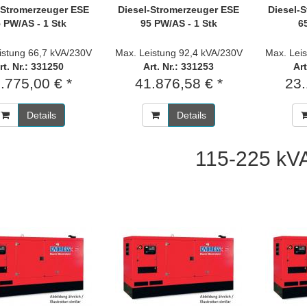
-Stromerzeuger ESE
Diesel-Stromerzeuger ESE
Diesel-
 PW/AS - 1 Stk
95 PW/AS - 1 Stk
6
istung 66,7 kVA/230V
Max. Leistung 92,4 kVA/230V
Max. Lei
rt. Nr.: 331250
Art. Nr.: 331253
Art
.775,00 € *
41.876,58 € *
23.
Details
Details
115-225 kV