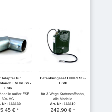
° Adapter für
Betankungsset ENDRESS -
hlauch ENDRESS -
1 Stk
1 Stk
 Modelle außer ESE
für 3-Wege Kraftsstoffhahn,
304 HG
alle Modelle
. Nr.: 163130
Art. Nr.: 163110
5,45 € *
249,90 € *