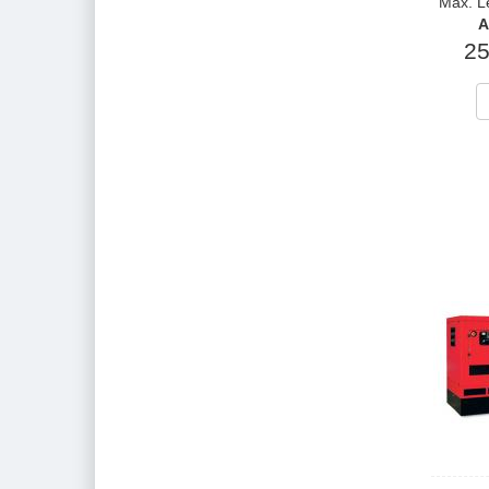
Max. L
A
25