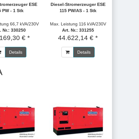
Stromerzeuger ESE
Diesel-Stromerzeuger ESE
5 PW - 1 Stk
115 PW/AS - 1 Stk
stung 66,7 kVA/230V
Max. Leistung 116 kVA/230V
. Nr.: 330250
Art. Nr.: 331255
169,30 € *
44.622,14 € *
Details
Details
A