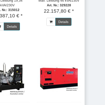
 Leistung 19,34
Max. Leistung 46 kVA/230V
kVA/230V
Art. Nr.: 329228
. Nr.: 315012
22.157,80 € *
387,10 € *
Details
Details