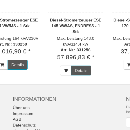
-Stromerzeuger ESE
Diesel-Stromerzeuger ESE
Diesel-
5 VW/MS - 1 Stk
145 VW/AS, ENDRESS - 1
170 
Stk
istung 164 kVA/230V
Max. Leistung 143,0
Max. Lei
rt. Nr.: 333258
kVA/114,4 kW
Art
Art. Nr.: 331256
.016,90 € *
37.
57.896,83 € *
Details
Details
INFORMATIONEN
N
Di
Über uns
Ih
Impressum
AGB
Ne
Datenschutz