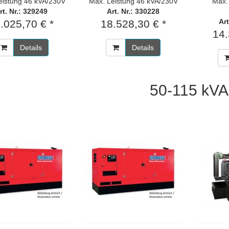
eistung 46 kVA/230V
Max. Leistung 46 kVA/230V
Max.
rt. Nr.: 329249
Art. Nr.: 330228
Art
.025,70 € *
18.528,30 € *
14.
Details
Details
50-115 kVA