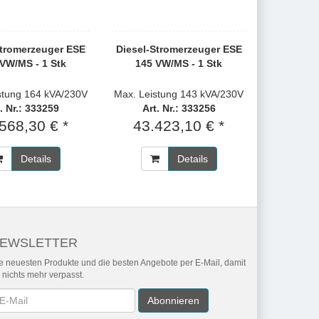
Stromerzeuger ESE
Diesel-Stromerzeuger ESE
VW/MS - 1 Stk
145 VW/MS - 1 Stk
stung 164 kVA/230V
Max. Leistung 143 kVA/230V
. Nr.: 333259
Art. Nr.: 333256
568,30 € *
43.423,10 € *
Details
Details
EWSLETTER
e neuesten Produkte und die besten Angebote per E-Mail, damit
r nichts mehr verpasst.
wsletter
Abonnieren