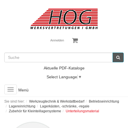
Anmelden
Aktuelle PDF-Kataloge
Select Language
▼
Toggle
Menü
navigation
Sie sind hier:
Werkzeugtechnik & Werkstattbedarf
Betriebseinrichtung
Lagereinrichtung
Lagerkästen, -schränke, -regale
Zubehör für Kleinteillagersysteme
Unterteilungsmaterial