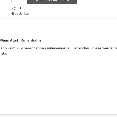
x (1 ST)
bestellbar
300mm Ausf. Rollenbahn
ahn · um 2 Scherenbahnen miteinander zu verbinden · diese werden e
 starr