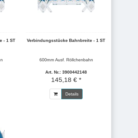
 - 1 ST
Verbindungsstücke Bahnbreite - 1 ST
hn
600mm Ausf. Röllchenbahn
Art. Nr.: 3900442148
145,18 € *
Details