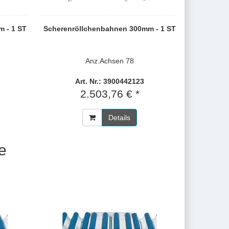
 - 1 ST
Scherenröllchenbahnen 300mm - 1 ST
Anz.Achsen 78
Art. Nr.: 3900442123
2.503,76 € *
Details
e