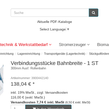
Aktuelle PDF-Kataloge
Select Language
▼
technik & Werkstattbedarf
Stromerzeuger
Bioma
einrichtung
Lagereinrichtung
Transportgeräte (Lagertechnik)
Stückgutförder
Verbindungsstücke Bahnbreite - 1 ST
300mm Ausf. Rollenbahn
Artikelnummer: 3900442140
138,04 €
*
inkl. 19% MwSt., zzgl. Versandkosten
116,00 € (exkl. MwSt.)
Versandkosten 7,74 € inkl. MwSt
(6,50 € exkl. MwSt)
In den Warenkorb