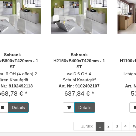
Schrank
Schrank
xB800xT420mm - 1
H2156xB400xT420mm - 1
H1100x
ST
ST
rau 6 OH (4 offen) 2
weiß 6 OH 4
lichtg
üren Knaufgriff
Schubl.Knaufgriff
. Nr.: 9102492118
Art. Nr.: 9102492107
Art. 
668,78 € *
637,84 € *
5
Details
Details
← Zurück
1
2
3
4
W