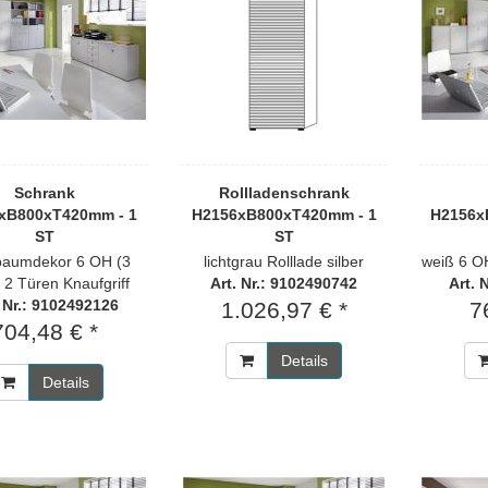
Schrank
Rollladenschrank
xB800xT420mm - 1
H2156xB800xT420mm - 1
H2156x
ST
ST
aumdekor 6 OH (3
lichtgrau Rolllade silber
weiß 6 OH
) 2 Türen Knaufgriff
Art. Nr.: 9102490742
Art. 
. Nr.: 9102492126
1.026,97 € *
7
704,48 € *
Details
Details