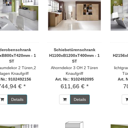
derobenschrank
Schiebetürenschrank
xB800xT420mm - 1
H1100xB1200xT400mm - 1
H2156x
ST
ST
aumdekor 2 Türen,2
Ahorndekor 3 OH 2 Türen
lichtgr
lagen Knaufgriff
Knaufgriff
Tür
. Nr.: 9102492156
Art. Nr.: 9102492095
Art. 
744,94 € *
611,66 € *
7
Details
Details