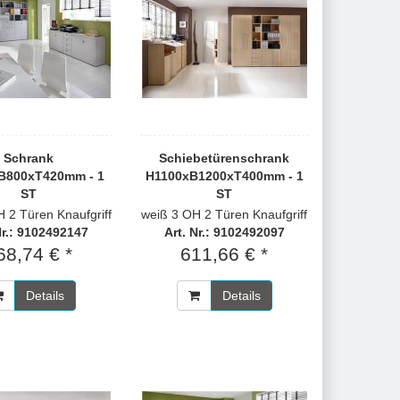
Schrank
Schiebetürenschrank
B800xT420mm - 1
H1100xB1200xT400mm - 1
ST
ST
 2 Türen Knaufgriff
weiß 3 OH 2 Türen Knaufgriff
Nr.: 9102492147
Art. Nr.: 9102492097
68,74 € *
611,66 € *
Details
Details