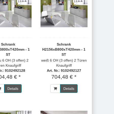
Schrank
Schrank
B800xT420mm - 1
H2156xB800xT420mm - 1
ST
ST
au 6 OH (3 offen) 2
weiß 6 OH (3 offen) 2 Türen
en Knaufgriff
Knaufgriff
Nr.: 9102492128
Art. Nr.: 9102492127
04,48 € *
704,48 € *
Details
Details