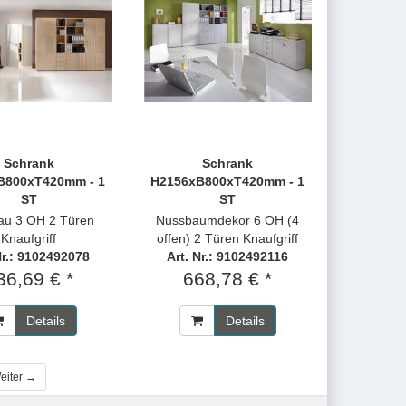
Schrank
Schrank
B800xT420mm - 1
H2156xB800xT420mm - 1
ST
ST
rau 3 OH 2 Türen
Nussbaumdekor 6 OH (4
Knaufgriff
offen) 2 Türen Knaufgriff
Nr.: 9102492078
Art. Nr.: 9102492116
36,69 € *
668,78 € *
Details
Details
eiter →