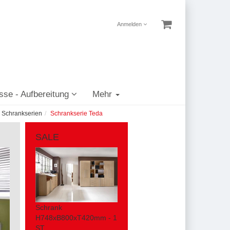
Anmelden
sse - Aufbereitung
Mehr
Schrankserien
Schrankserie Teda
SALE
Schrank
H748xB800xT420mm - 1
ST