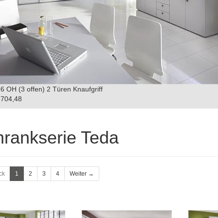
6 OH (3 offen) 2 Türen Knaufgriff
704,48
rankserie Teda
ck
1
2
3
4
Weiter →