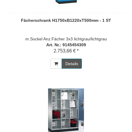
Fächerschrank H1750xB1220xT500mm - 1 ST
m.Sockel Anz.Fächer 3x3 lichtgrau/lichtgrau
Art. Nr.: 9145454309
2.753,66 € *
Details