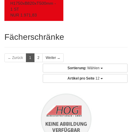
H1750xB820xT500mm -
1 ST
NUR 1.971,83
Fächerschränke
← Zurück
1
2
Weiter →
Sortierung:
Wählen
Artikel pro Seite
12