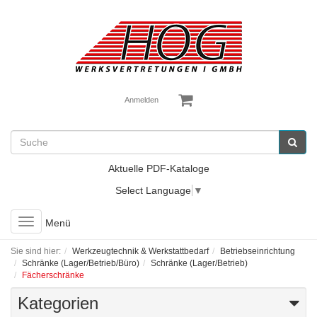
Anmelden
Aktuelle PDF-Kataloge
Select Language
▼
Toggle
Menü
navigation
Sie sind hier:
Werkzeugtechnik & Werkstattbedarf
Betriebseinrichtung
Schränke (Lager/Betrieb/Büro)
Schränke (Lager/Betrieb)
Fächerschränke
Kategorien