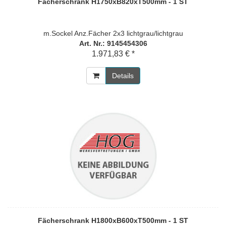
Fächerschrank H1750xB820xT500mm - 1 ST
m.Sockel Anz.Fächer 2x3 lichtgrau/lichtgrau
Art. Nr.: 9145454306
1.971,83 € *
Details
Fächerschrank H1800xB600xT500mm - 1 ST