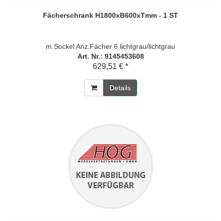
Fächerschrank H1800xB600xTmm - 1 ST
m.Sockel Anz.Fächer 6 lichtgrau/lichtgrau
Art. Nr.: 9145453608
629,51 € *
Details