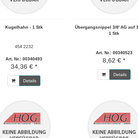
Kugelhahn - 1 Stk
Übergangsnippel 3/8' AG auf 1
1 Stk
454 2232
Art. Nr.: 00340523
Art. Nr.: 00340493
8,62 € *
34,36 € *
Details
Details