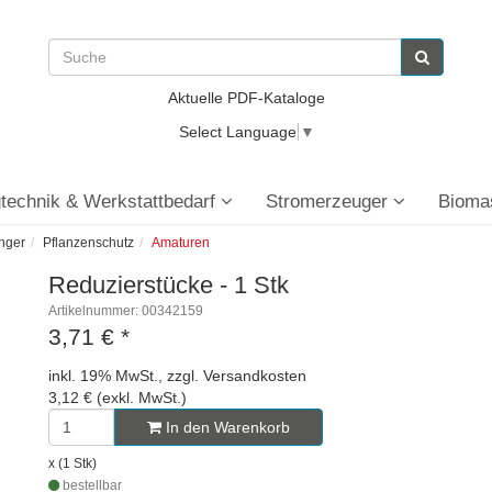
Aktuelle PDF-Kataloge
Select Language
▼
technik & Werkstattbedarf
Stromerzeuger
Bioma
nger
Pflanzenschutz
Amaturen
Reduzierstücke - 1 Stk
Artikelnummer: 00342159
3,71 €
*
inkl. 19% MwSt., zzgl. Versandkosten
3,12 € (exkl. MwSt.)
In den Warenkorb
x (1 Stk)
bestellbar