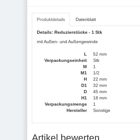
Produktdetails
Datenblatt
Details: Reduzierstücke - 1 Stk
mit Außen- und Außengewinde
L
52 mm
Verpackungseinheit
Stk
M
1
M1
1/2
H
22 mm
D1
32 mm
D
45 mm
H1
18 mm
Verpackungsmenge
1
Hersteller
Sonstige
Artikel bewerten