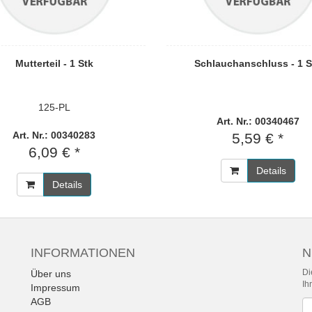
Mutterteil - 1 Stk
Schlauchanschluss - 1 S
125-PL
Art. Nr.: 00340467
Art. Nr.: 00340283
5,59 € *
6,09 € *
Details
Details
INFORMATIONEN
N
Di
Über uns
Ih
Impressum
AGB
Ne