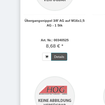
Übergangsnippel 3/8' AG auf M16x1;5
AG - 1 Stk
Art. Nr.: 00340525
8,68 € *
Details