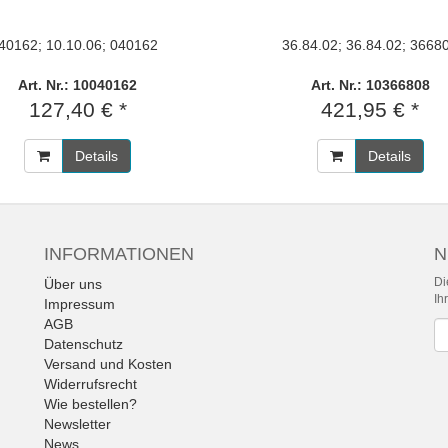
40162; 10.10.06; 040162
36.84.02; 36.84.02; 3668
Art. Nr.: 10040162
Art. Nr.: 10366808
127,40 € *
421,95 € *
Details
Details
INFORMATIONEN
N
Di
Über uns
Ih
Impressum
AGB
Ne
Datenschutz
Versand und Kosten
Widerrufsrecht
Wie bestellen?
Newsletter
News