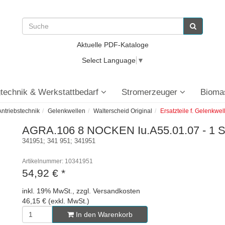
Aktuelle PDF-Kataloge
Select Language
▼
technik & Werkstattbedarf
Stromerzeuger
Bioma
ntriebstechnik
Gelenkwellen
Walterscheid Original
Ersatzteile f. Gelenkwe
AGRA.106 8 NOCKEN Iu.A55.01.07 - 1 S
341951; 341 951; 341951
Artikelnummer: 10341951
54,92 €
*
inkl. 19% MwSt., zzgl. Versandkosten
46,15 € (exkl. MwSt.)
In den Warenkorb