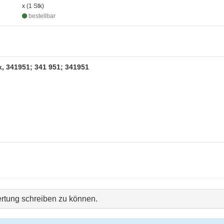
x (1 Stk)
bestellbar
k, 341951; 341 951; 341951
rtung schreiben zu können.