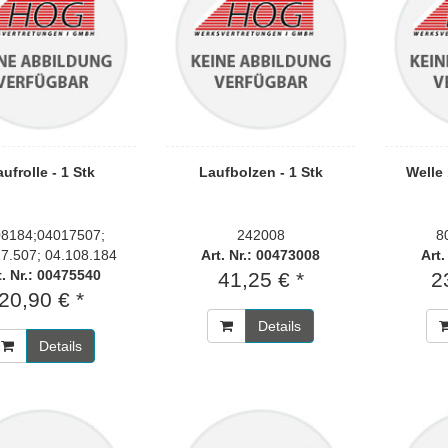
ufrolle - 1 Stk
Laufbolzen - 1 Stk
Welle
8184;04017507;
242008
8
7.507; 04.108.184
Art. Nr.: 00473008
Art.
t. Nr.: 00475540
41,25 € *
2
20,90 € *
Details
Details