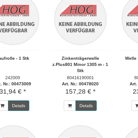
ufrolle - 1 Stk
Zinkenträgerwelle
Welle
z.Plus801 Minor 1305 m - 1
Stk
242009
80416190001
8
t. Nr.: 00473009
Art. Nr.: 00478020
Art.
31,94 € *
157,28 € *
2
Details
Details