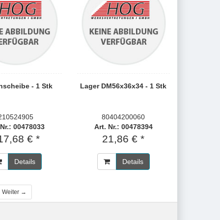
scheibe - 1 Stk
Lager DM56x36x34 - 1 Stk
210524905
80404200060
 Nr.: 00478033
Art. Nr.: 00478394
17,68 € *
21,86 € *
Details
Details
Weiter →