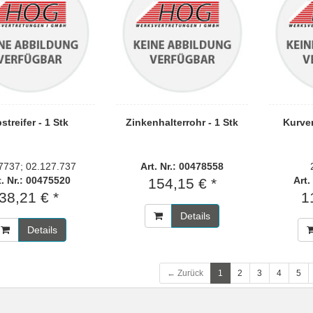
streifer - 1 Stk
Zinkenhalterrohr - 1 Stk
Kurven
7737; 02.127.737
Art. Nr.: 00478558
t. Nr.: 00475520
Art.
154,15 € *
38,21 € *
1
Details
Details
← Zurück
1
2
3
4
5