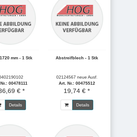
 1720 mm - 1 Stk
Abstreifblech - 1 Stk
0402190102
02124567 neue Ausf.
 Nr.: 00478111
Art. Nr.: 00475512
36,69 € *
19,74 € *
Details
Details