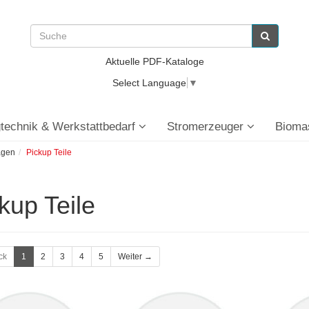
Aktuelle PDF-Kataloge
Select Language
▼
technik & Werkstattbedarf
Stromerzeuger
Bioma
agen
Pickup Teile
kup Teile
ck
1
2
3
4
5
Weiter →