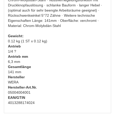
Chrom-Molybdän-Stahl · Nussverriegelungsfunktion mit
Druckknopfauslösung · schlanke Bauform · langer Hebel ·
(optimal auch für sehr beengte Arbeitsräume geeignet) ·
Rückschwenkwinkel 5°72 Zähne · Weitere technische
Eigenschaften Länge: 141mm · Oberfläche: verchromt ·
Material: Chrom-Molybdän-Stahl
Gewicht:
0.12 kg (1 ST x 0.12 kg)
Antrieb
1/4 ?
Antrieb mm
6,3 mm
Gesamtlänge
141 mm
Hersteller
WERA
Hersteller-Art.Nr.
05004004001
EAN/GTIN
4013288174024