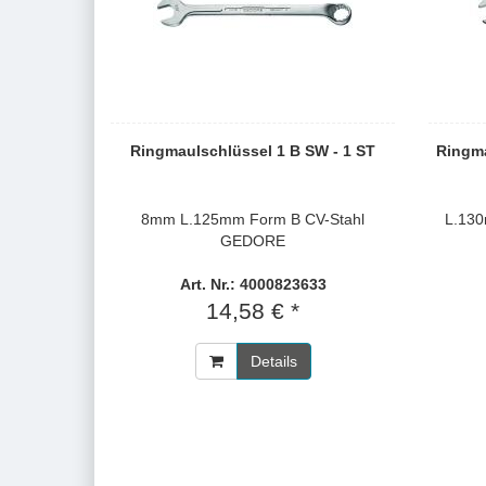
Ringmaulschlüssel 1 B SW - 1 ST
Ringma
8mm L.125mm Form B CV-Stahl
L.13
GEDORE
Art. Nr.: 4000823633
14,58 € *
Details