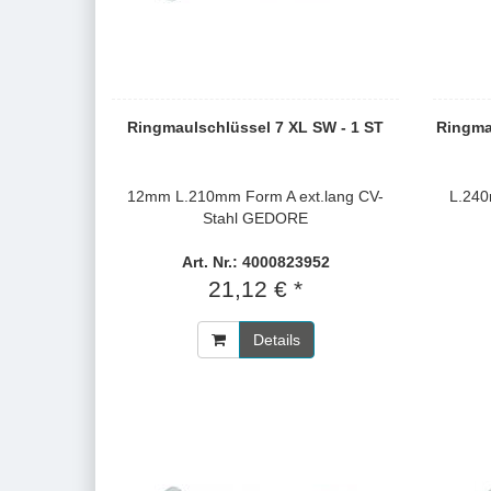
Ringmaulschlüssel 7 XL SW - 1 ST
Ringma
12mm L.210mm Form A ext.lang CV-
L.24
Stahl GEDORE
Art. Nr.: 4000823952
21,12 € *
Details