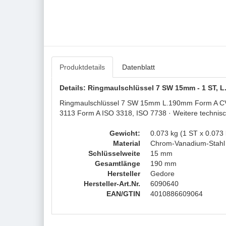
Produktdetails
Datenblatt
Details: Ringmaulschlüssel 7 SW 15mm - 1 ST,
Ringmaulschlüssel 7 SW 15mm L.190mm Form A CV-St
3113 Form A ISO 3318, ISO 7738 · Weitere technis
Gewicht:
0.073 kg (1 ST x 0.073 
Material
Chrom-Vanadium-Stahl
Schlüsselweite
15 mm
Gesamtlänge
190 mm
Hersteller
Gedore
Hersteller-Art.Nr.
6090640
EAN/GTIN
4010886609064