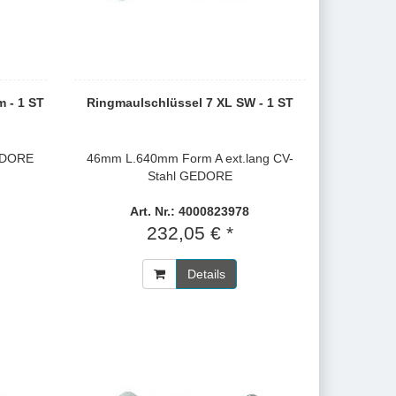
 - 1 ST
Ringmaulschlüssel 7 XL SW - 1 ST
EDORE
46mm L.640mm Form A ext.lang CV-
Stahl GEDORE
Art. Nr.: 4000823978
232,05 € *
Details