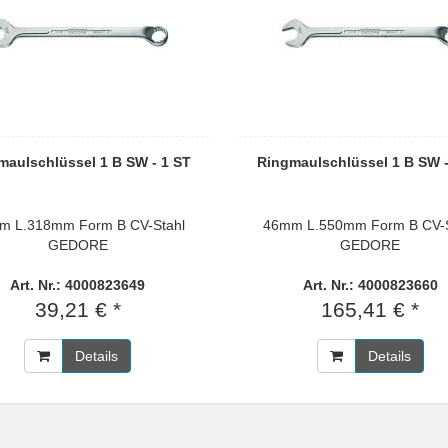
maulschlüssel 1 B SW - 1 ST
Ringmaulschlüssel 1 B SW -
m L.318mm Form B CV-Stahl
46mm L.550mm Form B CV-S
GEDORE
GEDORE
Art. Nr.: 4000823649
Art. Nr.: 4000823660
39,21 € *
165,41 € *
Details
Details