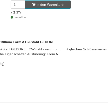
In den Warenkorb
x (1 ST)
bestellbar
 L.190mm Form A CV-Stahl GEDORE
ahl GEDORE · CV-Stahl · verchromt · mit gleichen Schlüsselweiten ·
che Eigenschaften Ausführung: Form A
kg)