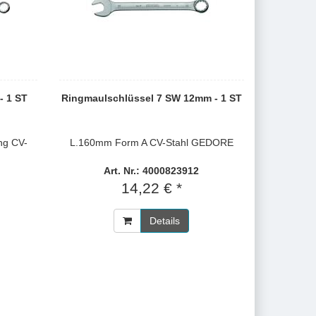
- 1 ST
Ringmaulschlüssel 7 SW 12mm - 1 ST
ng CV-
L.160mm Form A CV-Stahl GEDORE
Art. Nr.: 4000823912
14,22 € *
Details