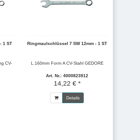
- 1 ST
Ringmaulschlüssel 7 SW 12mm - 1 ST
ng CV-
L.160mm Form A CV-Stahl GEDORE
Art. Nr.: 4000823912
14,22 € *
Details