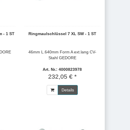
 - 1 ST
Ringmaulschlüssel 7 XL SW - 1 ST
EDORE
46mm L.640mm Form A ext.lang CV-
Stahl GEDORE
Art. Nr.: 4000823978
232,05 € *
Details