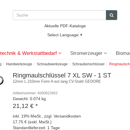
Aktuelle PDF-Kataloge
Select Language
▼
technik & Werkstattbedarf
Stromerzeuger
Bioma
g
Handwerkzeuge
Schraubwerkzeuge
Schraubenschlüssel
Ringmaulsch
Ringmaulschlüssel 7 XL SW - 1 ST
12mm L.210mm Form A ext.lang CV-Stahl GEDORE
Artikelnummer: 4000823952
Gewicht: 0.074 kg
21,12 €
*
inkl. 19% MwSt., zzgl. Versandkosten
17,75 € (exkl. MwSt.)
Standardlieferzeit: 1 Tage