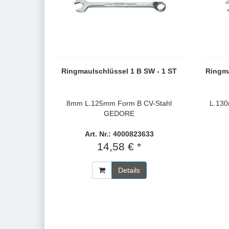
Ringmaulschlüssel 1 B SW - 1 ST
Ringma
8mm L.125mm Form B CV-Stahl
L.13
GEDORE
Art. Nr.: 4000823633
14,58 € *
Details