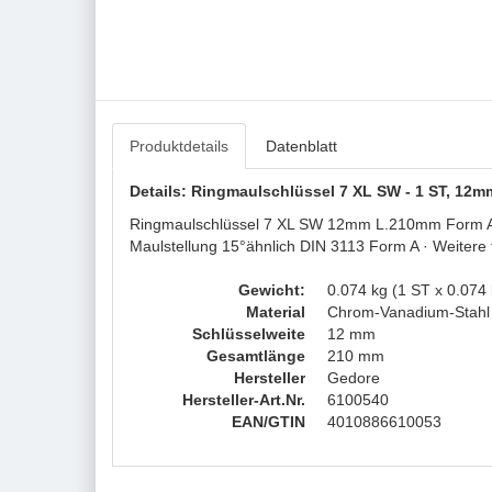
Produktdetails
Datenblatt
Details: Ringmaulschlüssel 7 XL SW - 1 ST, 12
Ringmaulschlüssel 7 XL SW 12mm L.210mm Form A ext
Maulstellung 15°ähnlich DIN 3113 Form A · Weitere
Gewicht:
0.074 kg (1 ST x 0.074 
Material
Chrom-Vanadium-Stahl
Schlüsselweite
12 mm
Gesamtlänge
210 mm
Hersteller
Gedore
Hersteller-Art.Nr.
6100540
EAN/GTIN
4010886610053