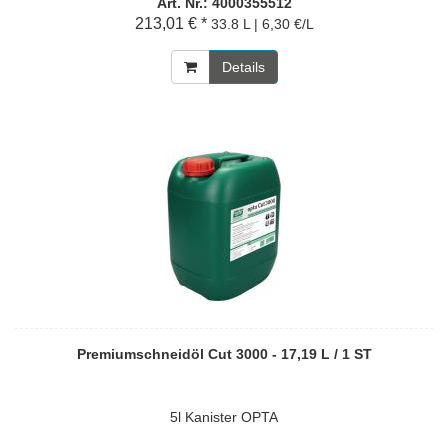
Art. Nr.: 4000355512
213,01 € *
33.8 L | 6,30 €/L
Details
Premiumschneidöl Cut 3000 - 17,19 L / 1 ST
5l Kanister OPTA