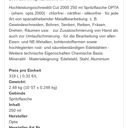
Hochleistungsschneidöl Cut 2000 250 ml Spritzflasche OPTA
· (ehem. opta 2000) · chlorfrei - nitritfrei - silikonfrei · für jede
Art von spanabhebender Metallbearbeitung: z. B.
Gewindeschneiden, Bohren, Senken, Reiben, Fräsen,
Drehen, Räumen usw. · zur Zusatzschmierung von Hand als
auch zur Umlaufschmierung · für die Bearbeitung von allen
Eisen- und NE-Metallen, kohlenstoffarmen sowie
hochlegierten rost- und säurebeständigen Edelstählen ·
Weitere technische Eigenschaften Chemische Basis:
Mineralöl · Materialeignung: Edelstahl, Stahl, Aluminium
Preis pro Einheit
318 L | 0,32 €/L
Gewicht:
2.48 kg (10 ST x 0.248 kg)
Gebinde
Spritzflasche
Inhalt
250 ml
Hersteller
Opta
Hersteller-Art.Nr.