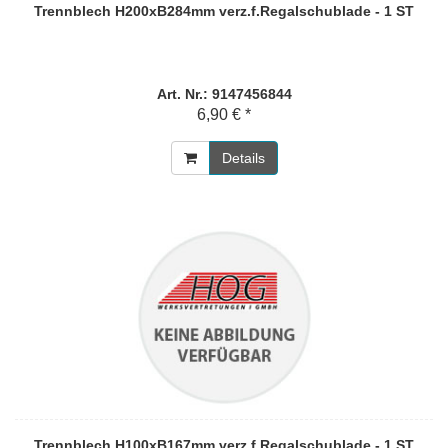
Trennblech H200xB284mm verz.f.Regalschublade - 1 ST
Art. Nr.: 9147456844
6,90 € *
Details
Trennblech H100xB167mm verz.f.Regalschublade - 1 ST