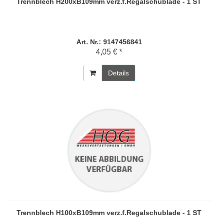
Trennblech H200xB109mm verz.f.Regalschublade - 1 ST
Art. Nr.: 9147456841
4,05 € *
Details
Trennblech H100xB109mm verz.f.Regalschublade - 1 ST