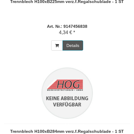
Trennblech H100xB225mm verz.f.Regalschublade - 1 ST
Art. Nr.: 9147456838
4,34 € *
Details
Trennblech H100xB284mm verz.f.Regalschublade - 1 ST