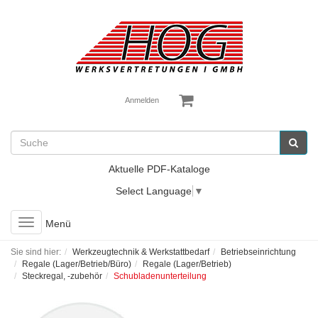
Anmelden
Aktuelle PDF-Kataloge
Select Language
▼
Toggle
Menü
navigation
Sie sind hier:
Werkzeugtechnik & Werkstattbedarf
Betriebseinrichtung
Regale (Lager/Betrieb/Büro)
Regale (Lager/Betrieb)
Steckregal, -zubehör
Schubladenunterteilung