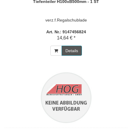
Tiefenteiler H100xB500mm - 1 ST
verz.f.Regalschublade
Art. Nr.: 9147456824
14,64 € *
Details