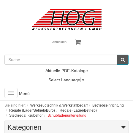
Anmelden
Aktuelle PDF-Kataloge
Select Language
▼
Toggle
Menü
navigation
Sie sind hier:
Werkzeugtechnik & Werkstattbedarf
Betriebseinrichtung
Regale (Lager/Betrieb/Büro)
Regale (Lager/Betrieb)
Steckregal, -zubehör
Schubladenunterteilung
Kategorien