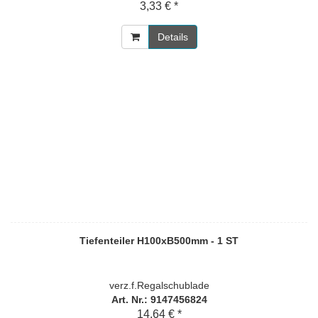
3,33 € *
Details
Tiefenteiler H100xB500mm - 1 ST
verz.f.Regalschublade
Art. Nr.: 9147456824
14,64 € *