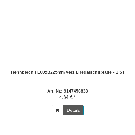
Trennblech H100xB225mm verz.f.Regalschublade - 1 ST
Art. Nr.: 9147456838
4,34 € *
Details