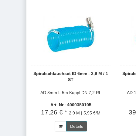
Spiralschlauchset ID 6mm - 2,9 M / 1
Spiral
ST
AD 8mm L.5m Kuppl.DN 7,2 Rl.
AD 1
Art. Nr.: 4000350105
17,26 € *
39
2.9 M | 5,95 €/M
Details