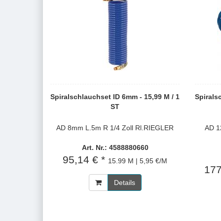
Spiralschlauchset ID 6mm - 15,99 M / 1
Spirals
ST
AD 8mm L.5m R 1/4 Zoll Rl.RIEGLER
AD 1
Art. Nr.: 4588880660
95,14 € *
15.99 M | 5,95 €/M
177
Details