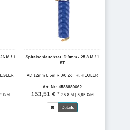
26 M / 1
Spiralschlauchset ID 9mm - 25,8 M / 1
ST
RIEGLER
AD 12mm L.5m R 3/8 Zoll Rl.RIEGLER
Art. Nr.: 4588880662
153,51 € *
92 €/M
25.8 M | 5,95 €/M
Details