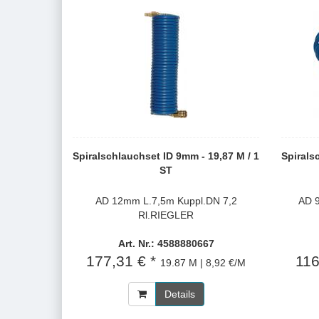
Spiralschlauchset ID 9mm - 19,87 M / 1
Spirals
ST
AD 12mm L.7,5m Kuppl.DN 7,2
AD 
Rl.RIEGLER
Art. Nr.: 4588880667
177,31 € *
116
19.87 M | 8,92 €/M
Details