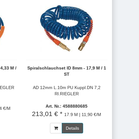
4,33 M /
Spiralschlauchset ID 8mm - 17,9 M / 1
ST
RIEGLER
AD 12mm L.10m PU Kuppl.DN 7,2
Rl.RIEGLER
Art. Nr.: 4588880685
14 €/M
213,01 € *
17.9 M | 11,90 €/M
Details