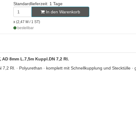
Standardlieferzeit: 1 Tage
In den Warenkorb
x (2,47 M / 1 ST)
bestellbar
ST, AD 8mm L.7,5m Kuppl.DN 7,2 Rl.
2 Rl. · Polyurethan · komplett mit Schnellkupplung und Stecktülle · ge