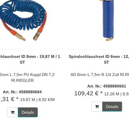
chlauchset ID 8mm - 19,87 M / 1
Spiralschlauchset ID 6mm - 12,
ST
ST
2mm L.7,5m PU Kuppl.DN 7,2
AD 8mm L.7,5m R 1/4 Zoll Rl.
Rl.RIEGLER
Art. Nr.: 4588880661
Art. Nr.: 4588880684
109,42 € *
12.26 M | 8,
,31 € *
19.87 M | 8,92 €/M
Details
Details