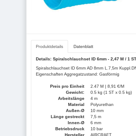
Produktdetails
Datenblatt
Details: Spiralschlauchset ID 6mm - 2,47 M / 1 
Spiralschlauchset ID 6mm AD 8mm L.7,5m Kuppl.DN 7,
Eigenschaften Aggregatzustand: Gasförmig
Preis pro Einheit
2.47 M | 8,91 €/M
Gewicht:
0.5 kg (1 ST x 0.5 kg)
Arbeitslänge
4 m
Material
Polyurethan
Außen-Ø
10 mm
Länge gestreckt
7,5 m
Innen-Ø
6 mm
Betriebsdruck
10 bar
Hersteller
AIRCRAFT