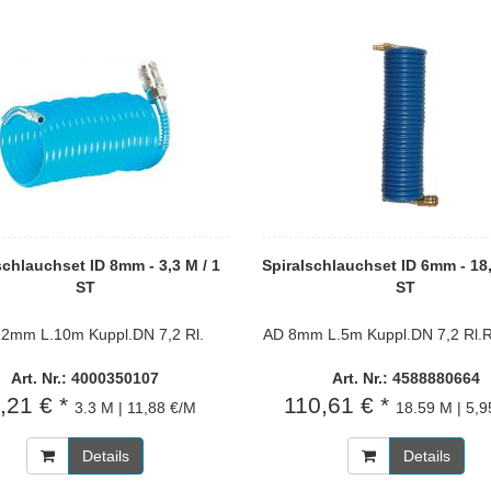
schlauchset ID 8mm - 3,3 M / 1
Spiralschlauchset ID 6mm - 18,
ST
ST
2mm L.10m Kuppl.DN 7,2 Rl.
AD 8mm L.5m Kuppl.DN 7,2 Rl
Art. Nr.: 4000350107
Art. Nr.: 4588880664
,21 € *
110,61 € *
3.3 M | 11,88 €/M
18.59 M | 5,9
Details
Details