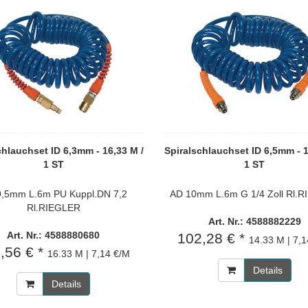
chlauchset ID 6,3mm - 16,33 M /
Spiralschlauchset ID 6,5mm - 1
1 ST
1 ST
9,5mm L.6m PU Kuppl.DN 7,2
AD 10mm L.6m G 1/4 Zoll Rl.
Rl.RIEGLER
Art. Nr.: 4588882229
Art. Nr.: 4588880680
102,28 € *
14.33 M | 7,
,56 € *
16.33 M | 7,14 €/M
Details
Details