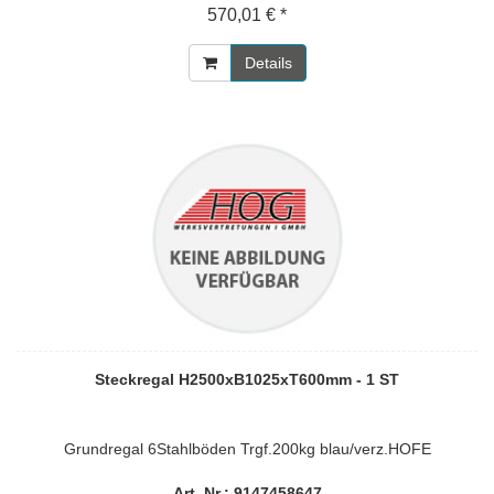
570,01 € *
Details
Steckregal H2500xB1025xT600mm - 1 ST
Grundregal 6Stahlböden Trgf.200kg blau/verz.HOFE
Art. Nr.: 9147458647