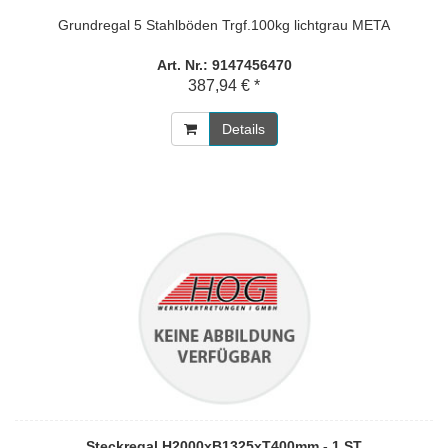
Grundregal 5 Stahlböden Trgf.100kg lichtgrau META
Art. Nr.: 9147456470
387,94 € *
Details
Steckregal H2000xB1325xT400mm - 1 ST