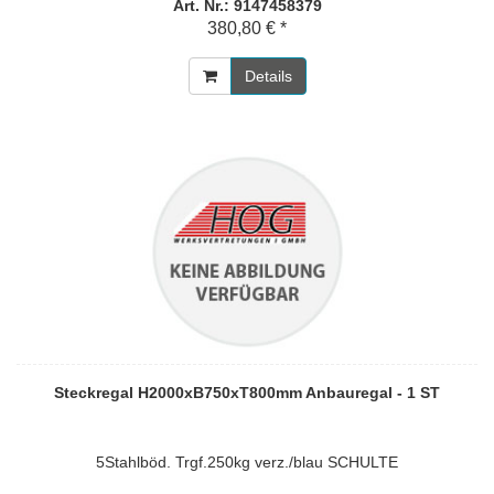
Art. Nr.: 9147458379
380,80 € *
Details
Steckregal H2000xB750xT800mm Anbauregal - 1 ST
5Stahlböd. Trgf.250kg verz./blau SCHULTE