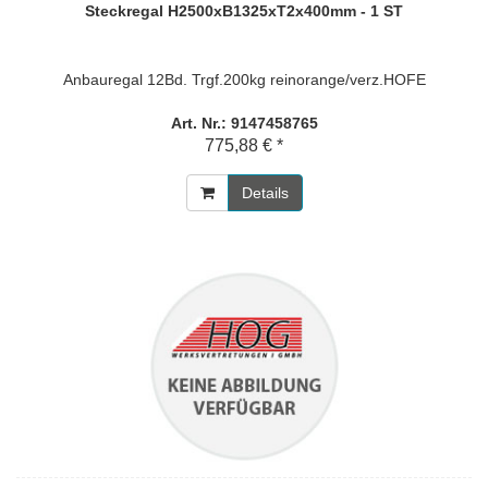
Steckregal H2500xB1325xT2x400mm - 1 ST
Anbauregal 12Bd. Trgf.200kg reinorange/verz.HOFE
Art. Nr.: 9147458765
775,88 € *
Details