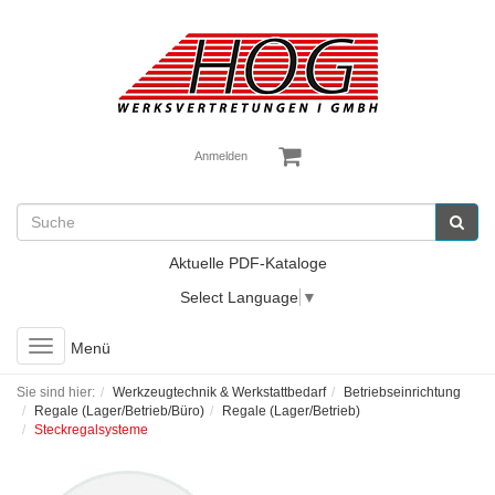
Anmelden
Aktuelle PDF-Kataloge
Select Language
▼
Toggle
Menü
navigation
Sie sind hier:
Werkzeugtechnik & Werkstattbedarf
Betriebseinrichtung
Regale (Lager/Betrieb/Büro)
Regale (Lager/Betrieb)
Steckregalsysteme