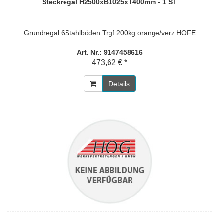
Steckregal H2500xB1025xT400mm - 1 ST
Grundregal 6Stahlböden Trgf.200kg orange/verz.HOFE
Art. Nr.: 9147458616
473,62 € *
Details