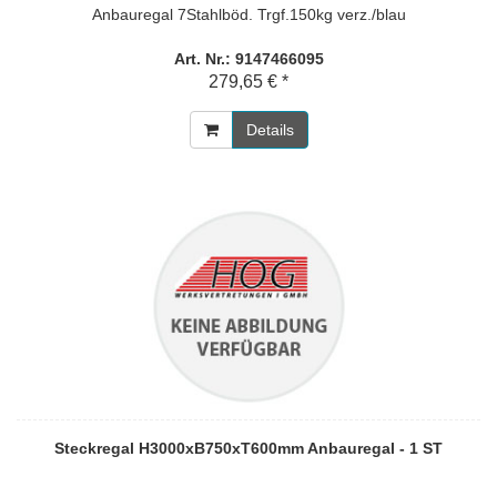
Anbauregal 7Stahlböd. Trgf.150kg verz./blau
Art. Nr.: 9147466095
279,65 € *
Details
Steckregal H3000xB750xT600mm Anbauregal - 1 ST