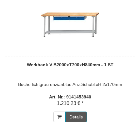
Werkbank V B2000xT700xH840mm - 1 ST
Buche lichtgrau enzianblau Anz.Schubl.xH 2x170mm
Art. Nr.: 9141453940
1.210,23 € *
Details