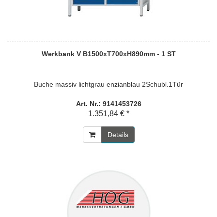
Werkbank V B1500xT700xH890mm - 1 ST
Buche massiv lichtgrau enzianblau 2Schubl.1Tür
Art. Nr.: 9141453726
1.351,84 € *
Details