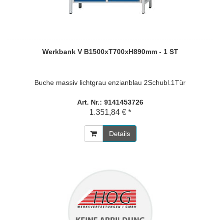
Werkbank V B1500xT700xH890mm - 1 ST
Buche massiv lichtgrau enzianblau 2Schubl.1Tür
Art. Nr.: 9141453726
1.351,84 € *
Details