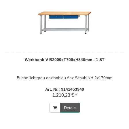
Werkbank V B2000xT700xH840mm - 1 ST
Buche lichtgrau enzianblau Anz.Schubl.xH 2x170mm
Art. Nr.: 9141453940
1.210,23 € *
Details