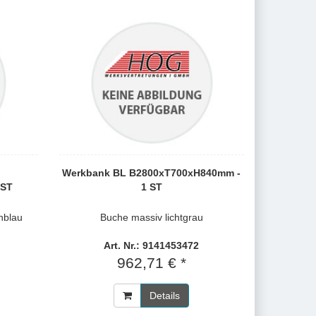
Werkbank BL B2800xT700xH840mm -
 ST
1 ST
nblau
Buche massiv lichtgrau
Art. Nr.: 9141453472
962,71 € *
Details