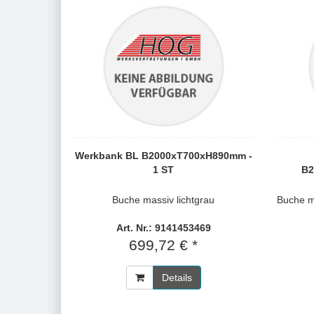
Werkbank BL B2000xT700xH890mm -
1 ST
B2
Buche massiv lichtgrau
Buche m
Art. Nr.: 9141453469
699,72 € *
Details