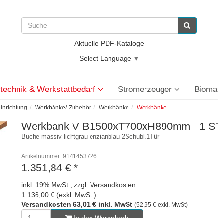
Aktuelle PDF-Kataloge
Select Language
▼
technik & Werkstattbedarf
Stromerzeuger
Bioma
einrichtung
Werkbänke/-Zubehör
Werkbänke
Werkbänke
Werkbank V B1500xT700xH890mm - 1 S
Buche massiv lichtgrau enzianblau 2Schubl.1Tür
Artikelnummer: 9141453726
1.351,84 €
*
inkl. 19% MwSt., zzgl. Versandkosten
1.136,00 € (exkl. MwSt.)
Versandkosten 63,01 € inkl. MwSt
(52,95 € exkl. MwSt)
In den Warenkorb