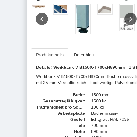
Previous
Next
Produktdetails
Datenblatt
Details: Werkbank V B1500xT700xH890mm - 1 ST,
Werkbank V B1500xT700xH890mm Buche massiv lichtg
mit 25 mm Verstellbereich · hochwertige Pulverbesc
Breite
1500 mm
Gesamttragfähigkeit
1500 kg
Tragfähigkeit pro Schublade
100 kg
Arbeitsplatte
Buche massiv
Gestell
lichtgrau, RAL 7035
Tiefe
700 mm
Höhe
890 mm