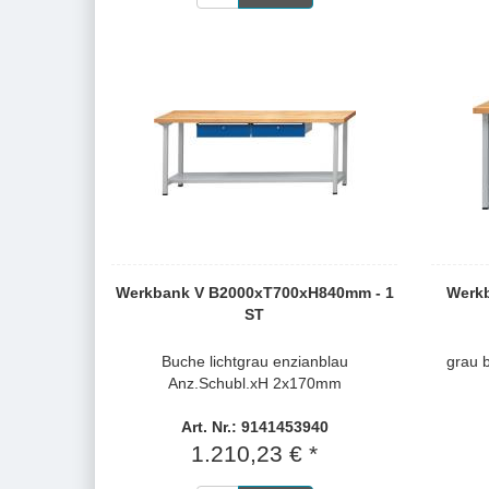
Werkbank V B2000xT700xH840mm - 1
Werk
ST
Buche lichtgrau enzianblau
grau 
Anz.Schubl.xH 2x170mm
Art. Nr.: 9141453940
1.210,23 € *