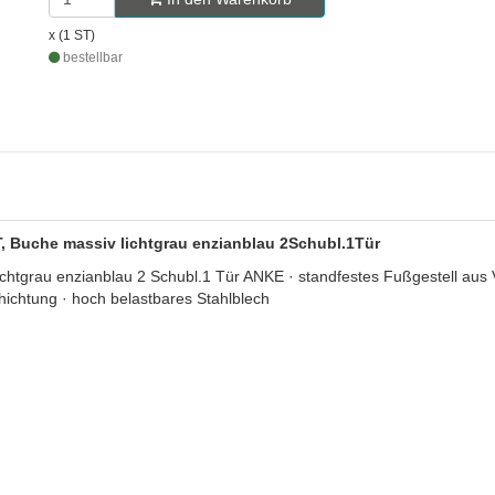
x (1 ST)
bestellbar
 Buche massiv lichtgrau enzianblau 2Schubl.1Tür
rau enzianblau 2 Schubl.1 Tür ANKE · standfestes Fußgestell aus Vi
hichtung · hoch belastbares Stahlblech