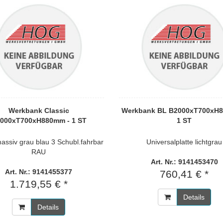
Werkbank Classic
Werkbank BL B2000xT700xH8
000xT700xH880mm - 1 ST
1 ST
assiv grau blau 3 Schubl.fahrbar
Universalplatte lichtgrau
RAU
Art. Nr.: 9141453470
Art. Nr.: 9141455377
760,41 € *
1.719,55 € *
Details
Details