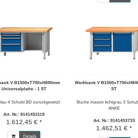
bank V B1500xT700xH890mm
Werkbank V B1500xT700xH84
Universalplatte - 1 ST
ST
blau 4 Schubl.BD zurückgesetzt
Buche massiv lichtgrau 3 Schub
ANKE
Art. Nr.: 9141453119
Art. Nr.: 9141453733
1.612,45 € *
1.462,51 € *
Details