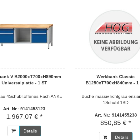
bank V B2000xT700xH890mm
Werkbank Classic
Universalplatte - 1 ST
B1250xT700xH840mm - 1
lau 4Schubl.offenes Fach ANKE
Buche massiv lichtgrau enzia
1Schubl.1BD
Art. Nr.: 9141453123
Art. Nr.: 9141455238
1.967,07 € *
850,85 € *
Details
Details