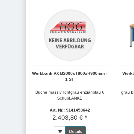
Werkbank VX B2000xT800xH900mm -
Werk
1 ST
Buche massiv lichtgrau enzianblau 6
grau b
Schubl.ANKE
Art. Nr.: 9141453642
2.403,80 € *
Details