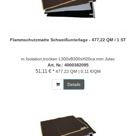
Flammschutzmatte Schweißunterlage - 477,22 QM / 1 ST
m.Isolation,trocken L300xB300xH20ca.mm Jutec
Art. Nr.: 4000382095
51,11 € *
477.22 QM | 0,11 €/QM
Details