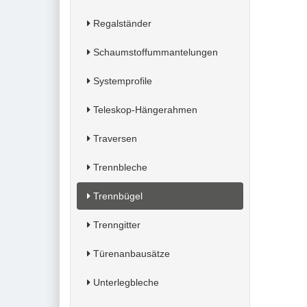
Regalständer
Schaumstoffummantelungen
Systemprofile
Teleskop-Hängerahmen
Traversen
Trennbleche
Trennbügel
Trenngitter
Türenanbausätze
Unterlegbleche