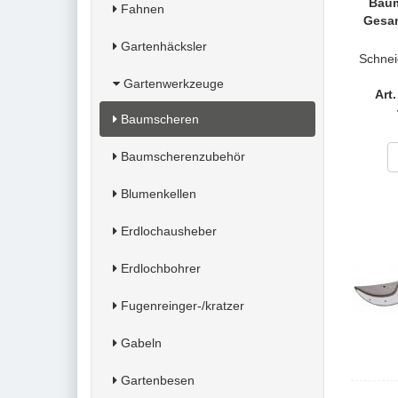
Baum
Fahnen
Gesam
Gartenhäcksler
Schnei
Gartenwerkzeuge
Art
Baumscheren
Baumscherenzubehör
Blumenkellen
Erdlochausheber
Erdlochbohrer
Fugenreinger-/kratzer
Gabeln
Gartenbesen