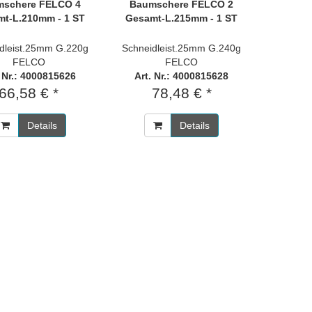
schere FELCO 4
Baumschere FELCO 2
t-L.210mm - 1 ST
Gesamt-L.215mm - 1 ST
dleist.25mm G.220g
Schneidleist.25mm G.240g
FELCO
FELCO
. Nr.: 4000815626
Art. Nr.: 4000815628
66,58 € *
78,48 € *
Details
Details