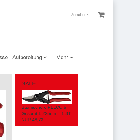
Anmelden
sse - Aufbereitung
Mehr
SALE
Baumschere FELCO 5
Gesamt-L.225mm - 1 ST
NUR 48,73