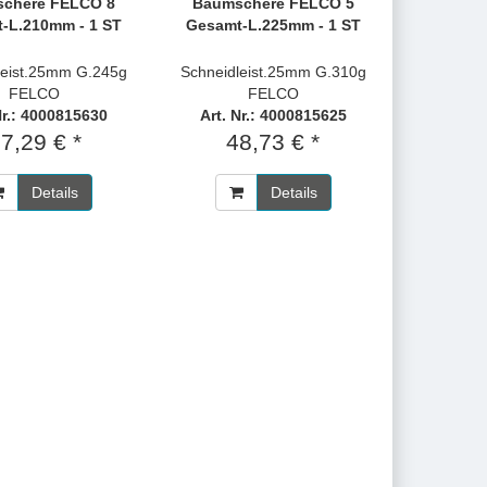
chere FELCO 8
Baumschere FELCO 5
-L.210mm - 1 ST
Gesamt-L.225mm - 1 ST
leist.25mm G.245g
Schneidleist.25mm G.310g
FELCO
FELCO
Nr.: 4000815630
Art. Nr.: 4000815625
7,29 € *
48,73 € *
Details
Details