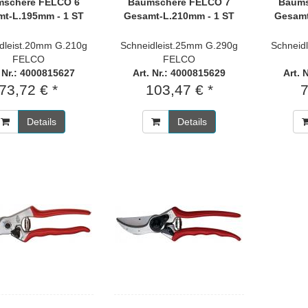
schere FELCO 6
Baumschere FELCO 7
Baums
t-L.195mm - 1 ST
Gesamt-L.210mm - 1 ST
Gesamt
dleist.20mm G.210g
Schneidleist.25mm G.290g
Schneid
FELCO
FELCO
. Nr.: 4000815627
Art. Nr.: 4000815629
Art. 
73,72 € *
103,47 € *
7
Details
Details