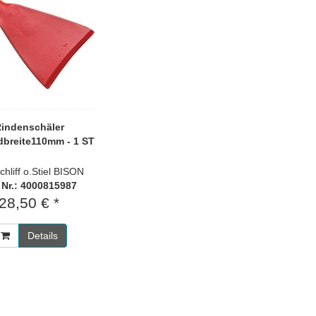
indenschäler
dbreite110mm - 1 ST
chliff o.Stiel BISON
. Nr.: 4000815987
28,50 € *
Details