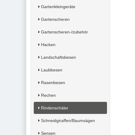
Gartenkleingeräte
Gartenscheren
Gartenscheren-/zubehör
Hacken
Landschaftsbesen
Laubbesen
Rasenbesen
Rechen
Rindenschäler
Schneidgiraffen/Baumsägen
Sensen