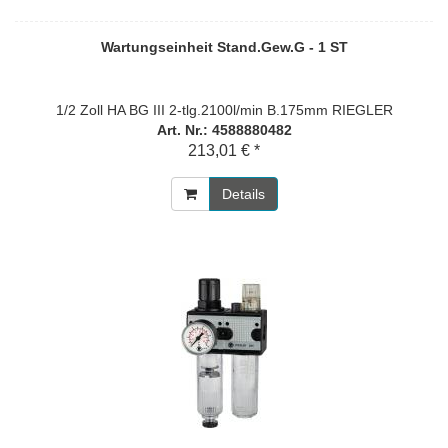
Wartungseinheit Stand.Gew.G - 1 ST
1/2 Zoll HA BG III 2-tlg.2100l/min B.175mm RIEGLER
Art. Nr.: 4588880482
213,01 € *
Details