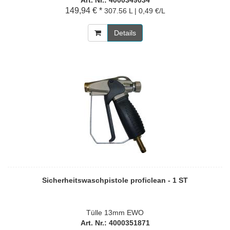
Art. Nr.: 4000349034
149,94 € *
307.56 L | 0,49 €/L
Details
Sicherheitswaschpistole proficlean - 1 ST
Tülle 13mm EWO
Art. Nr.: 4000351871