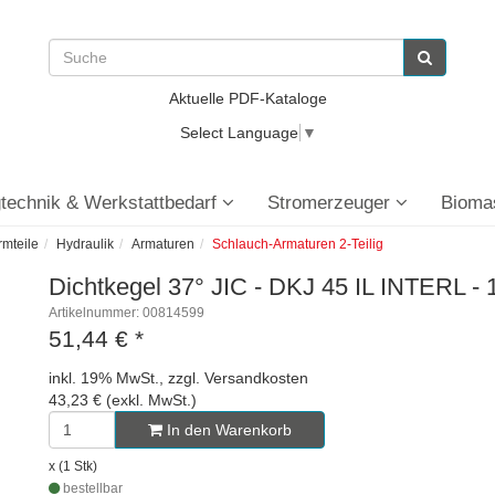
Aktuelle PDF-Kataloge
Select Language
▼
technik & Werkstattbedarf
Stromerzeuger
Bioma
rmteile
Hydraulik
Armaturen
Schlauch-Armaturen 2-Teilig
Dichtkegel 37° JIC - DKJ 45 IL INTERL - 
Artikelnummer: 00814599
51,44 €
*
inkl. 19% MwSt., zzgl. Versandkosten
43,23 € (exkl. MwSt.)
In den Warenkorb
x (1 Stk)
bestellbar