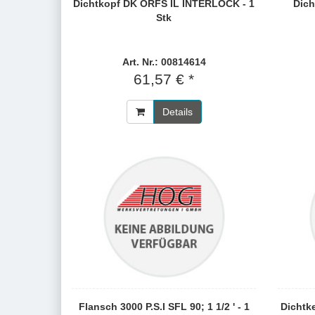
Dichtkopf DK ORFS IL INTERLOCK - 1
Dich
Stk
Art. Nr.: 00814614
61,57 € *
Details
Flansch 3000 P.S.I SFL 90; 1 1/2 ' - 1
Dichtk