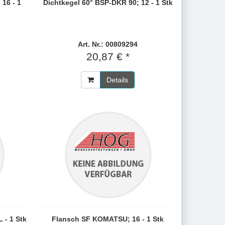
 16 - 1
Dichtkegel 60° BSP-DKR 90; 12 - 1 Stk
Art. Nr.: 00809294
20,87 € *
Details
 - 1 Stk
Flansch SF KOMATSU; 16 - 1 Stk