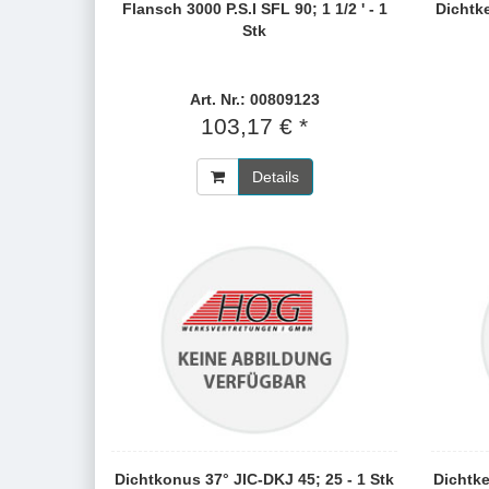
Flansch 3000 P.S.I SFL 90; 1 1/2 ' - 1
Dichtk
Stk
Art. Nr.: 00809123
103,17 € *
Details
Dichtkonus 37° JIC-DKJ 45; 25 - 1 Stk
Dichtke