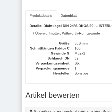
Produktdetails
Datenblatt
Details: Dichtkegel DIN 24°S DKOS 90 IL INTERL
mit Überwurfmutter; Withworth-Rohrgewinde
Größe
38S mm
Schnittlängen Faktor C
100 mm
Gewinde G
M52x2
Schlauch DN
32 mm
Verpackungseinheit
Stk
Verpackungsmenge
1
Hersteller
Sonstige
Artikel bewerten
Sie müssen angemeldet sein, um eine Bewe