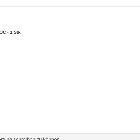
OC - 1 Stk
rtung schreiben zu können.