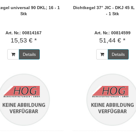
egel universal 90 DKL; 16 - 1
Dichtkegel 37° JIC - DKJ 45 I
Stk
- 1 Stk
Art. Nr.: 00814167
Art. Nr.: 00814599
15,53 € *
51,44 € *
Details
Details