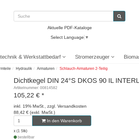
Aktuelle PDF-Kataloge
Select Language
▼
technik & Werkstattbedarf
Stromerzeuger
Bioma
rmteile
Hydraulik
Armaturen
Schlauch-Armaturen 2-Teilig
Dichtkegel DIN 24°S DKOS 90 IL INTERL
Artikelnummer: 00814582
105,22 €
*
inkl. 19% MwSt., zzgl. Versandkosten
88,42 € (exkl. MwSt.)
In den Warenkorb
x (1 Stk)
bestellbar