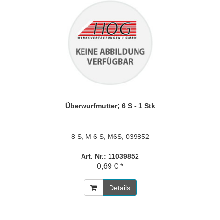
Überwurfmutter; 6 S - 1 Stk
8 S; M 6 S; M6S; 039852
Art. Nr.: 11039852
0,69 € *
Details