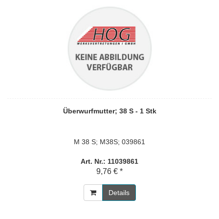
Überwurfmutter; 38 S - 1 Stk
M 38 S; M38S; 039861
Art. Nr.: 11039861
9,76 € *
Details