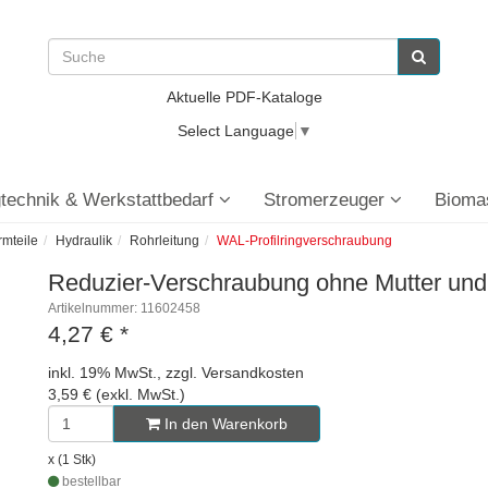
Aktuelle PDF-Kataloge
Select Language
▼
technik & Werkstattbedarf
Stromerzeuger
Bioma
rmteile
Hydraulik
Rohrleitung
WAL-Profilringverschraubung
Reduzier-Verschraubung ohne Mutter und 
Artikelnummer: 11602458
4,27 €
*
inkl. 19% MwSt., zzgl. Versandkosten
3,59 € (exkl. MwSt.)
In den Warenkorb
x (1 Stk)
bestellbar