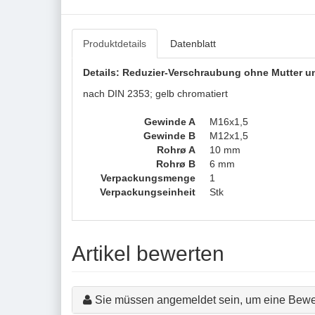
Produktdetails
Datenblatt
Details: Reduzier-Verschraubung ohne Mutter un
nach DIN 2353; gelb chromatiert
Gewinde A
M16x1,5
Gewinde B
M12x1,5
Rohrø A
10 mm
Rohrø B
6 mm
Verpackungsmenge
1
Verpackungseinheit
Stk
Artikel bewerten
Sie müssen angemeldet sein, um eine Bewe