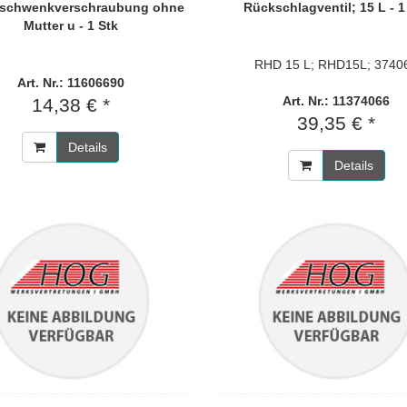
lschwenkverschraubung ohne
Rückschlagventil; 15 L - 1
Mutter u - 1 Stk
RHD 15 L; RHD15L; 3740
Art. Nr.: 11606690
Art. Nr.: 11374066
14,38 € *
39,35 € *
Details
Details