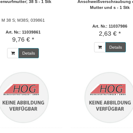
erwurfmutter; 38 S - 1 Stk
Anschweißverschraubung 
Mutter und s - 1 Stk
M 38 S; M38S; 039861
Art. Nr.: 11037986
Art. Nr.: 11039861
2,63 € *
9,76 € *
Details
Details