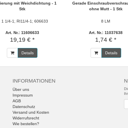
ierung mit Weichdichtung - 1
Gerade Einschraubverschr
Stk
ohne Mutt - 1 Stk
I 1 1/4-1; RI11/4-1; 606633
8 LM
Art. Nr.: 11606633
Art. Nr.: 11037638
19,19 € *
1,74 € *
Details
Details
INFORMATIONEN
N
Di
Über uns
Ih
Impressum
AGB
Ne
Datenschutz
Versand und Kosten
Widerrufsrecht
Wie bestellen?