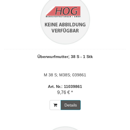
Überwurfmutter; 38 S - 1 Stk
M 38 S; M38S; 039861
Art. Nr.: 11039861
9,76 € *
Details