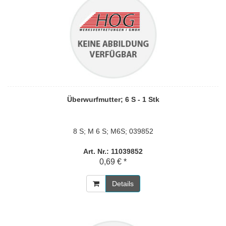
Überwurfmutter; 6 S - 1 Stk
8 S; M 6 S; M6S; 039852
Art. Nr.: 11039852
0,69 € *
Details