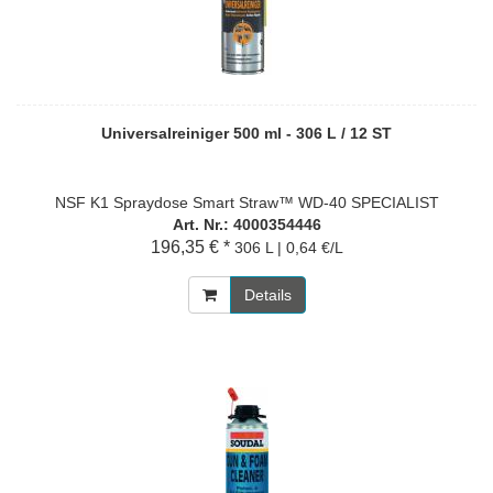
Universalreiniger 500 ml - 306 L / 12 ST
NSF K1 Spraydose Smart Straw™ WD-40 SPECIALIST
Art. Nr.: 4000354446
196,35 € *
306 L | 0,64 €/L
Details