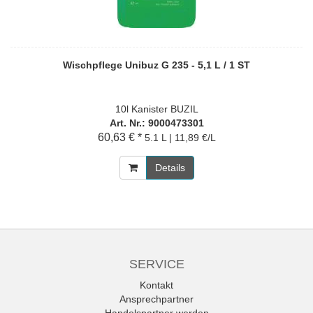
Wischpflege Unibuz G 235 - 5,1 L / 1 ST
10l Kanister BUZIL
Art. Nr.: 9000473301
60,63 € *
5.1 L | 11,89 €/L
Details
SERVICE
Kontakt
Ansprechpartner