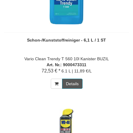
Schon-/Kunststoffreiniger - 6,1 L / 1 ST
Vario Clean Trendy T 560 10l Kanister BUZIL
Art. Nr.: 9000473311
72,53 € *
6.1 L | 11,89 €/L
Details