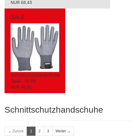
NUR 68,43
SALE
Schnittschutzhandschuhe
Taeki - 10 PA
NUR 45,82
Schnittschutzhandschuhe
← Zurück
1
2
3
Weiter →