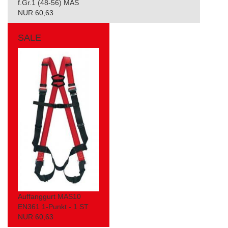
f.Gr.1 (48-56) MAS
NUR 60,63
SALE
Auffanggurt MAS10
EN361 1-Punkt - 1 ST
NUR 60,63