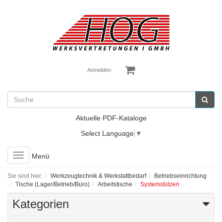
Anmelden
Aktuelle PDF-Kataloge
Select Language
▼
Toggle
Menü
navigation
Sie sind hier:
Werkzeugtechnik & Werkstattbedarf
Betriebseinrichtung
Tische (Lager/Betrieb/Büro)
Arbeitstische
Systemstützen
Kategorien