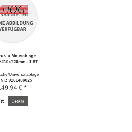
tur- u.Mausablage
H210xT20mm - 1 ST
ische/Universalablage
. Nr.: 9181486025
149,94 € *
Details