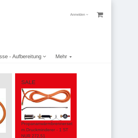
Anmelden
sse - Aufbereitung
Mehr
SALE
Propananwärmbrennerset
m.Druckminderer - 1 ST
NUR 272,51