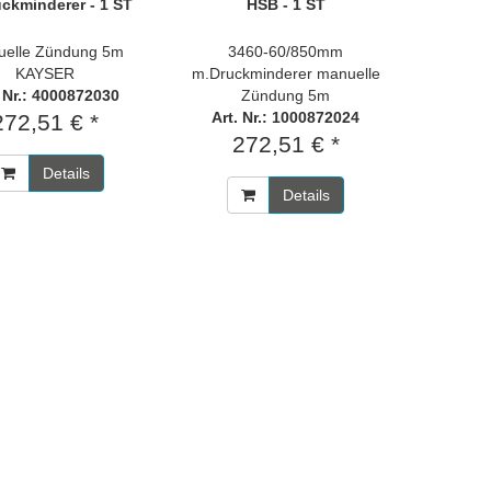
ckminderer - 1 ST
HSB - 1 ST
elle Zündung 5m
3460-60/850mm
KAYSER
m.Druckminderer manuelle
. Nr.: 4000872030
Zündung 5m
Art. Nr.: 1000872024
272,51 € *
272,51 € *
Details
Details