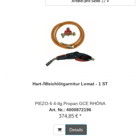
Artikel pro Seite
12
Hart-/Weichlötgarnitur Lomat - 1 ST
PIEZO-6 4-tlg.Propan GCE RHÖNA
Art. Nr.: 4000872196
374,85 € *
Details