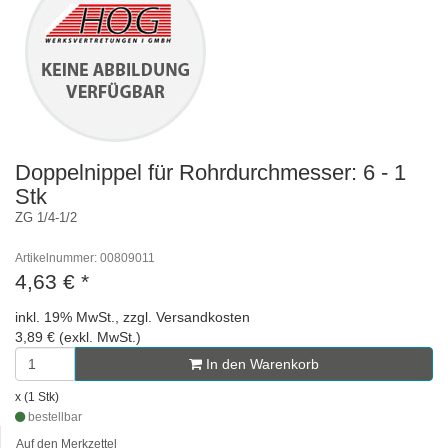
Doppelnippel für Rohrdurchmesser: 6 - 1
Stk
ZG 1/4-1/2
Artikelnummer: 00809011
4,63 €
*
inkl. 19% MwSt., zzgl. Versandkosten
3,89 € (exkl. MwSt.)
In den Warenkorb
x (1 Stk)
bestellbar
Auf den Merkzettel