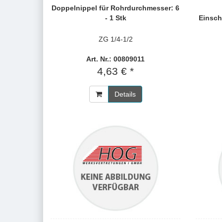
Doppelnippel für Rohrdurchmesser: 6
- 1 Stk
Einsch
ZG 1/4-1/2
Art. Nr.: 00809011
4,63 € *
Details