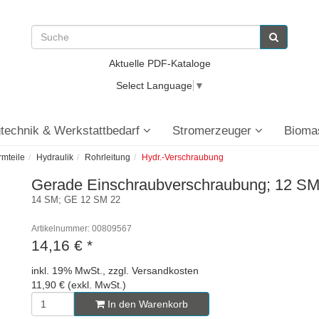
Aktuelle PDF-Kataloge
Select Language
▼
technik & Werkstattbedarf
Stromerzeuger
Bioma
rmteile
Hydraulik
Rohrleitung
Hydr.-Verschraubung
Gerade Einschraubverschraubung; 12 SM 
14 SM; GE 12 SM 22
Artikelnummer: 00809567
14,16 €
*
inkl. 19% MwSt., zzgl. Versandkosten
11,90 € (exkl. MwSt.)
In den Warenkorb