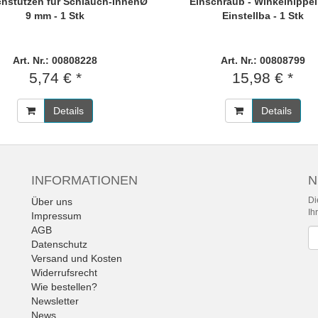
hstutzen für Schlauch-InnenØ
Einschraub - Winkelnippel
9 mm - 1 Stk
Einstellba - 1 Stk
Art. Nr.: 00808228
Art. Nr.: 00808799
5,74 € *
15,98 € *
Details
Details
INFORMATIONEN
N
Di
Über uns
Ih
Impressum
AGB
Ne
Datenschutz
Versand und Kosten
Widerrufsrecht
Wie bestellen?
Newsletter
News