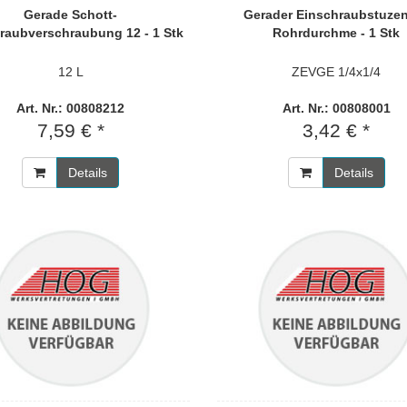
Gerade Schott-
Gerader Einschraubstuzen
raubverschraubung 12 - 1 Stk
Rohrdurchme - 1 Stk
12 L
ZEVGE 1/4x1/4
Art. Nr.: 00808212
Art. Nr.: 00808001
7,59 € *
3,42 € *
Details
Details