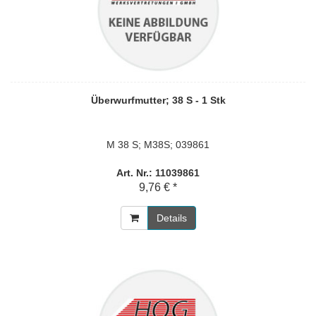
Überwurfmutter; 38 S - 1 Stk
M 38 S; M38S; 039861
Art. Nr.: 11039861
9,76 € *
Details