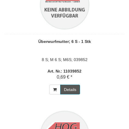
Überwurfmutter; 6 S - 1 Stk
8 S; M 6 S; M6S; 039852
Art. Nr.: 11039852
0,69 € *
Details