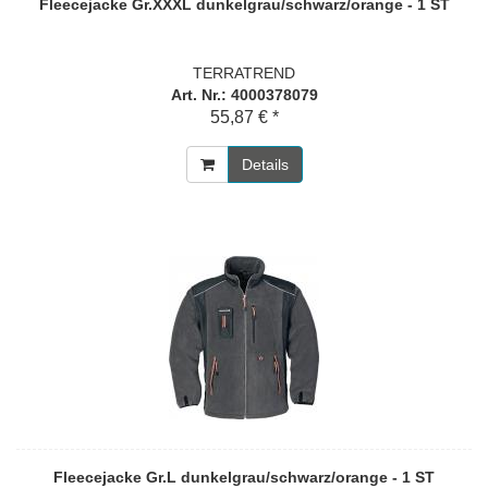
Fleecejacke Gr.XXXL dunkelgrau/schwarz/orange - 1 ST
TERRATREND
Art. Nr.: 4000378079
55,87 € *
Details
Fleecejacke Gr.L dunkelgrau/schwarz/orange - 1 ST