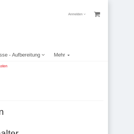
Anmelden
sse - Aufbereitung
Mehr
ästen
n
alter