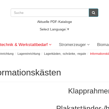
Aktuelle PDF-Kataloge
Select Language
▼
technik & Werkstattbedarf
Stromerzeuger
Bioma
einrichtung
Lagereinrichtung
Lagerkästen, -schränke, -regale
Informationsk
ormationskästen
Klapprahme
Plakatständer-/h