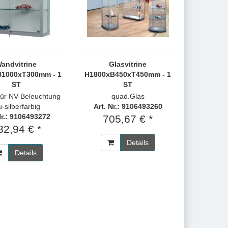
andvitrine
Glasvitrine
1000xT300mm - 1
H1800xB450xT450mm - 1
ST
ST
tür NV-Beleuchtung
quad.Glas
u-silberfarbig
Art. Nr.: 9106493260
Nr.: 9106493272
705,67 € *
82,94 € *
Details
Details