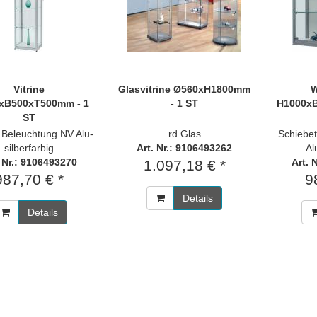
Vitrine
Glasvitrine Ø560xH1800mm
W
xB500xT500mm - 1
- 1 ST
H1000xB
ST
 Beleuchtung NV Alu-
rd.Glas
Schiebe
silberfarbig
Art. Nr.: 9106493262
Al
. Nr.: 9106493270
Art. 
1.097,18 € *
987,70 € *
9
Details
Details