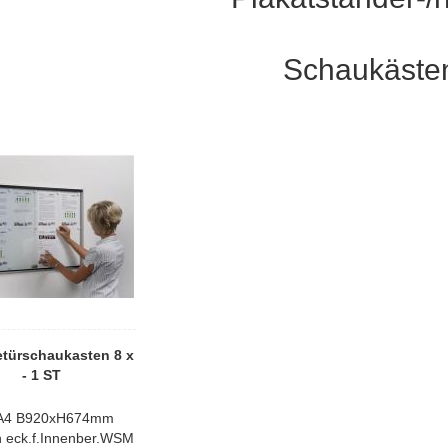
Schaukäste
etürschaukasten 8 x
- 1 ST
 A4 B920xH674mm
 eck.f.Innenber.WSM