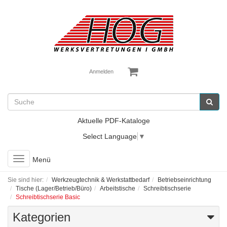
Anmelden
Aktuelle PDF-Kataloge
Select Language
▼
Toggle
Menü
navigation
Sie sind hier:
Werkzeugtechnik & Werkstattbedarf
Betriebseinrichtung
Tische (Lager/Betrieb/Büro)
Arbeitstische
Schreibtischserie
Schreibtischserie Basic
Kategorien