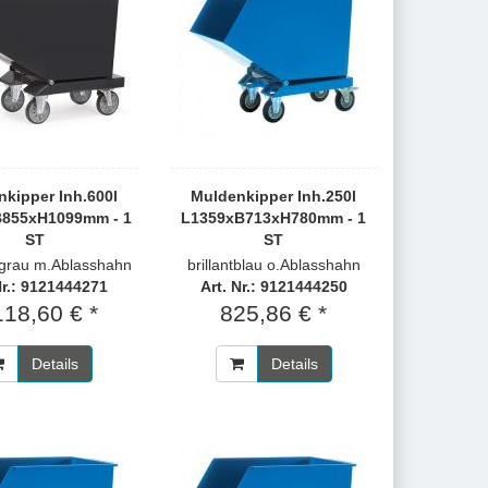
kipper Inh.600l
Muldenkipper Inh.250l
855xH1099mm - 1
L1359xB713xH780mm - 1
ST
ST
tgrau m.Ablasshahn
brillantblau o.Ablasshahn
Nr.: 9121444271
Art. Nr.: 9121444250
118,60 € *
825,86 € *
Details
Details