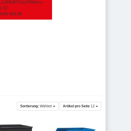
L1359xB713xH780mm -
1 ST
NUR 825,86
Sortierung:
Wählen
Artikel pro Seite
12