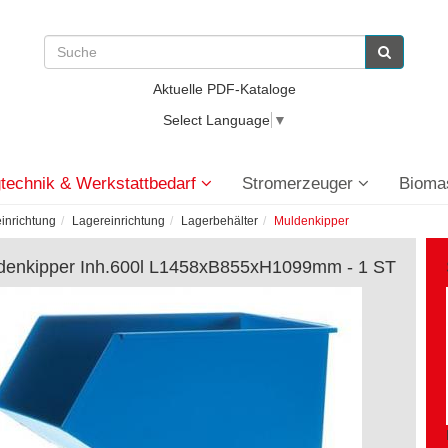
Aktuelle PDF-Kataloge
Select Language
▼
technik & Werkstattbedarf
Stromerzeuger
Bioma
einrichtung
Lagereinrichtung
Lagerbehälter
Muldenkipper
denkipper Inh.600l L1458xB855xH1099mm - 1 ST