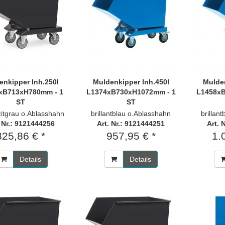
enkipper Inh.250l
Muldenkipper Inh.450l
Mulden
xB713xH780mm - 1
L1374xB730xH1072mm - 1
L1458xB
ST
ST
zitgrau o.Ablasshahn
brillantblau o.Ablasshahn
brillan
. Nr.: 9121444256
Art. Nr.: 9121444251
Art. 
825,86 € *
957,95 € *
1.
Details
Details