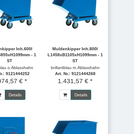
kipper Inh.600l
Muldenkipper Inh.800l
855xH1099mm - 1
L1458xB1105xH1099mm - 1
ST
ST
tblau o.Ablasshahn
brillantblau m.Ablasshahn
Nr.: 9121444252
Art. Nr.: 9121444268
074,57 € *
1.431,57 € *
Details
Details