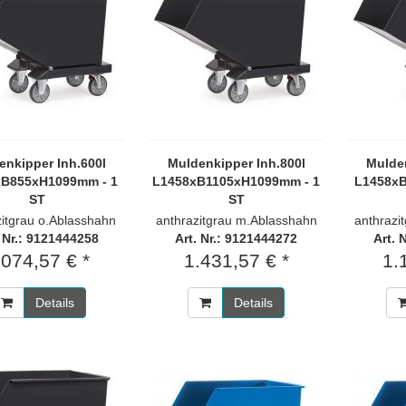
enkipper Inh.600l
Muldenkipper Inh.800l
Mulden
xB855xH1099mm - 1
L1458xB1105xH1099mm - 1
L1458xB
ST
ST
zitgrau o.Ablasshahn
anthrazitgrau m.Ablasshahn
anthrazi
. Nr.: 9121444258
Art. Nr.: 9121444272
Art. 
.074,57 € *
1.431,57 € *
1.
Details
Details