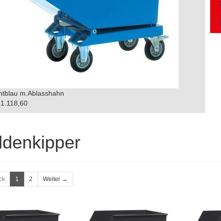
antblau m.Ablasshahn
1.118,60
ldenkipper
ck
1
2
Weiter →