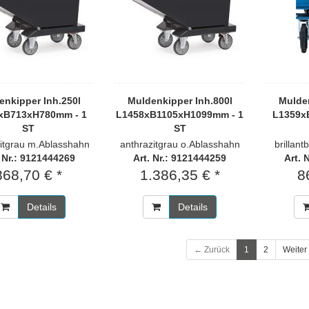
enkipper Inh.250l
Muldenkipper Inh.800l
Mulden
xB713xH780mm - 1
L1458xB1105xH1099mm - 1
L1359x
ST
ST
zitgrau m.Ablasshahn
anthrazitgrau o.Ablasshahn
brillan
. Nr.: 9121444269
Art. Nr.: 9121444259
Art. 
868,70 € *
1.386,35 € *
8
Details
Details
← Zurück
1
2
Weiter