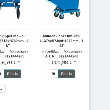
kipper Inh.250l
Muldenkipper Inh.450l
B713xH780mm - 1
L1374xB730xH1072mm - 1
ST
ST
tblau m.Ablasshahn
brillantblau m.Ablasshahn
Nr.: 9121444265
Art. Nr.: 9121444266
68,70 € *
1.001,98 € *
Details
Details
 →